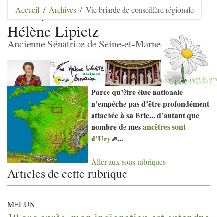
Aller au contenu
|
Aller au menu
|
Aller au menu
Accueil
Archives
Vie briarde de conseillère régionale
secondaire
|
Aller à la recherche
Hélène Lipietz
Ancienne Sénatrice de Seine-et-Marne
Parce qu’être élue nationale
n’empêche pas d’être profondément
attachée à sa Brie... d’autant que
nombre de mes
ancêtres sont
d’Ury
...
Aller aux sous rubriques
Articles de cette rubrique
MELUN
10 ans après, mon indignation est entendue