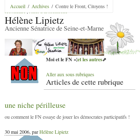
Aller au contenu
|
Aller au menu
|
Aller au menu
Accueil
Archives
Contre le Front, Citoyens !
secondaire
|
Aller à la recherche
Hélène Lipietz
Ancienne Sénatrice de Seine-et-Marne
Moi et le
FN
»¦
et les autres
Aller aux sous rubriques
Articles de cette rubrique
une niche périlleuse
ou comment le
FN
essaye de jouer les démocrates participatifs
!
30 mai 2006
,
par
Hélène Lipietz