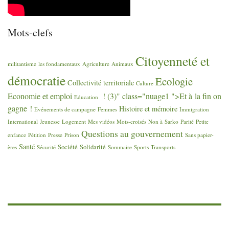
Mots-clefs
Citoyenneté et
militantisme
les fondamentaux
Agriculture
Animaux
démocratie
Ecologie
Collectivité territoriale
Culture
Economie et emploi
! (3)" class="nuage1 ">Et à la fin on
Education
gagne
!
Histoire et mémoire
Evénements de campagne
Femmes
Immigration
International
Jeunesse
Logement
Mes vidéos
Mots-croisés
Non à Sarko
Parité
Petite
Questions au gouvernement
enfance
Pétition
Presse
Prison
Sans papier-
Santé
Société
Solidarité
ères
Sécurité
Sommaire
Sports
Transports