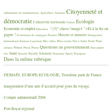
Citoyenneté et
militantisme
les fondamentaux
Agriculture
Animaux
démocratie
Ecologie
Collectivité territoriale
Culture
Economie et emploi
! (3)" class="nuage1 ">Et à la fin on
Education
gagne
!
Histoire et mémoire
Evénements de campagne
Femmes
Immigration
International
Jeunesse
Logement
Mes vidéos
Mots-croisés
Non à Sarko
Parité
Petite
Questions au gouvernement
enfance
Pétition
Presse
Prison
Sans papier-
Santé
Société
Solidarité
ères
Sécurité
Sommaire
Sports
Transports
Dans la même rubrique
DEMAIN
,
EUROPE
-
ECOLOGIE
, Troisième parti de France
inauguration d’une aire d’accueil pour gens du voyage,
Compte administratif 2006
Port-Royal régional