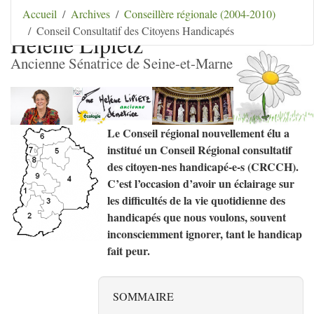
Aller au contenu
|
Aller au menu
|
Aller au menu
Accueil
Archives
Conseillère régionale (2004-2010)
secondaire
|
Aller à la recherche
Conseil Consultatif des Citoyens Handicapés
Hélène Lipietz
Ancienne Sénatrice de Seine-et-Marne
Le Conseil régional nouvellement élu a
institué un
Conseil Régional consultatif
des citoyen-nes handicapé-e-s
(
CRCCH
).
C’est l’occasion d’avoir un éclairage sur
les difficultés de la vie quotidienne des
handicapés que nous voulons, souvent
inconsciemment ignorer, tant le handicap
fait peur.
SOMMAIRE