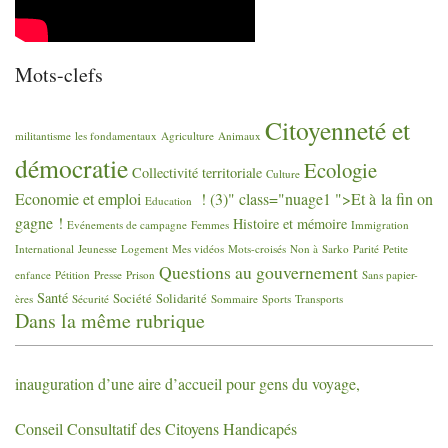
Mots-clefs
Citoyenneté et
militantisme
les fondamentaux
Agriculture
Animaux
démocratie
Ecologie
Collectivité territoriale
Culture
Economie et emploi
! (3)" class="nuage1 ">Et à la fin on
Education
gagne
!
Histoire et mémoire
Evénements de campagne
Femmes
Immigration
International
Jeunesse
Logement
Mes vidéos
Mots-croisés
Non à Sarko
Parité
Petite
Questions au gouvernement
enfance
Pétition
Presse
Prison
Sans papier-
Santé
Société
Solidarité
ères
Sécurité
Sommaire
Sports
Transports
Dans la même rubrique
inauguration d’une aire d’accueil pour gens du voyage,
Conseil Consultatif des Citoyens Handicapés