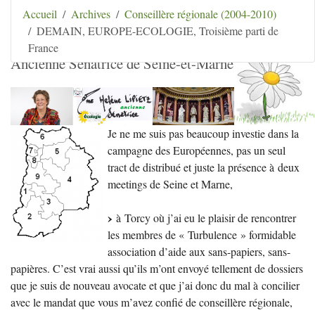
Aller au contenu
|
Aller au menu
|
Aller au menu
Accueil
Archives
Conseillère régionale (2004-2010)
secondaire
|
Aller à la recherche
DEMAIN, EUROPE-ECOLOGIE, Troisième parti de
Hélène Lipietz
France
Ancienne Sénatrice de Seine-et-Marne
Je ne me suis pas beaucoup investie dans la
campagne des Européennes, pas un seul
tract de distribué et juste la présence à deux
meetings de Seine et Marne,
à Torcy où j’ai eu le plaisir de rencontrer
les membres de «
Turbulence
» formidable
association d’aide aux sans-papiers, sans-
papières. C’est vrai aussi qu’ils m’ont envoyé tellement de dossiers
que je suis de nouveau avocate et que j’ai donc du mal à concilier
avec le mandat que vous m’avez confié de conseillère régionale,