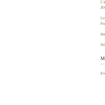
L’a
J
Le
Fr
In
Dé
Mo
Ev