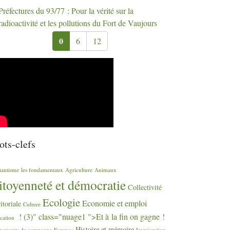
Préfectures du 93/77 : Pour la vérité sur la
radioactivité et les pollutions du Fort de Vaujours
0
6
12
ts-clefs
tantisme
les fondamentaux
Agriculture
Animaux
itoyenneté et démocratie
Collectivité
Ecologie
Economie et emploi
ritoriale
Culture
! (3)" class="nuage1 ">Et à la fin on gagne
!
cation
Histoire et mémoire
nements de campagne
Femmes
Immigration