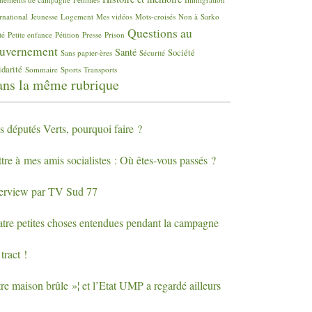
rnational
Jeunesse
Logement
Mes vidéos
Mots-croisés
Non à Sarko
Questions au
té
Petite enfance
Pétition
Presse
Prison
uvernement
Santé
Société
Sans papier-ères
Sécurité
idarité
Sommaire
Sports
Transports
ns la même rubrique
s députés Verts, pourquoi faire
?
tre à mes amis socialistes : Où êtes-vous passés
?
terview par
TV
Sud 77
atre petites choses entendues pendant la campagne
tract
!
tre maison brûle
»¦ et l’Etat
UMP
a regardé ailleurs