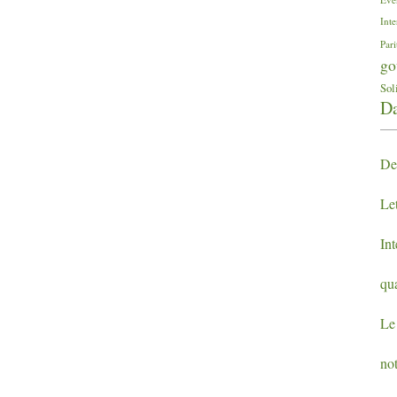
Inte
Pari
go
Sol
Da
De
Let
In
qu
Le 
no