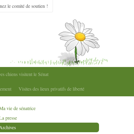
nez le comité de soutien !
es chiens visitent le Sénat
nement
Visites des lieux privatifs de liberté
Ma vie de sénatrice
La presse
Archives