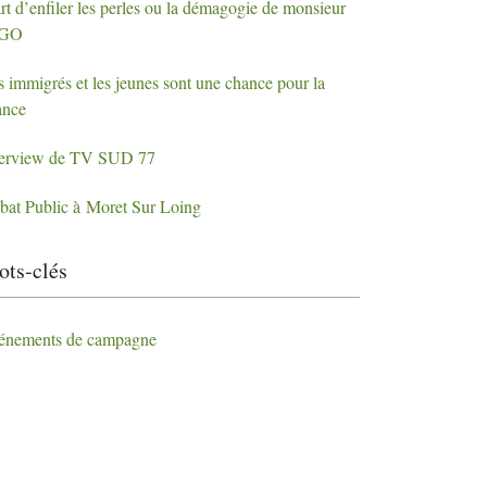
rt d’enfiler les perles ou la démagogie de monsieur
EGO
s immigrés et les jeunes sont une chance pour la
ance
terview de
TV
SUD
77
bat Public à Moret Sur Loing
ts-clés
énements de campagne