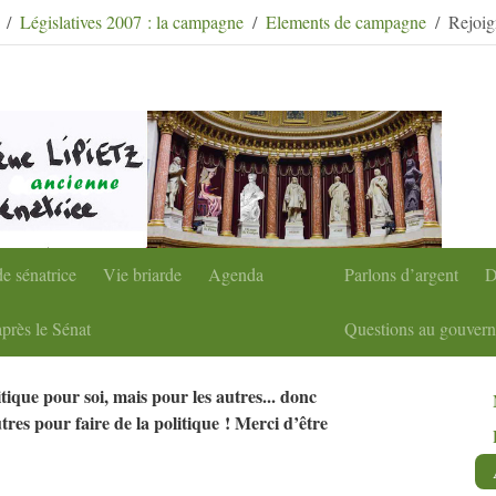
condaire
|
Aller à la recherche
Législatives 2007 : la campagne
Elements de campagne
Rejoig
e sénatrice
Vie briarde
Agenda
Parlons d’argent
D
près le Sénat
Questions au gouver
itique pour soi, mais pour les autres... donc
tres pour faire de la politique
! Merci d’être