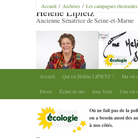
Aller au contenu
|
Aller au menu
|
Aller au menu se
Accueil
Archives
Les campagnes électorales
Hélène Lipietz
Ancienne Sénatrice de Seine-et-Marne
Accueil
Qui est Hélène
LIPIETZ
?
Ma vie d
Presse
Éclats de rire
Jeux Verts
Une vie a
On ne fait pas de la pol
on a besoin aussi des au
à nos côtés.