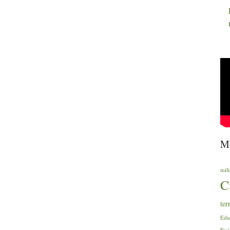
Mo
mili
C
ter
Edu
Evé