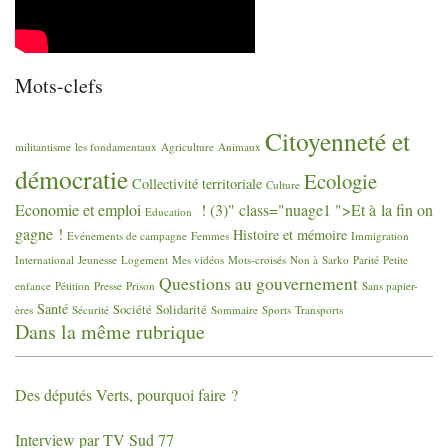
Mots-clefs
Citoyenneté et
militantisme
les fondamentaux
Agriculture
Animaux
démocratie
Ecologie
Collectivité territoriale
Culture
Economie et emploi
! (3)" class="nuage1 ">Et à la fin on
Education
gagne
!
Histoire et mémoire
Evénements de campagne
Femmes
Immigration
International
Jeunesse
Logement
Mes vidéos
Mots-croisés
Non à Sarko
Parité
Petite
Questions au gouvernement
enfance
Pétition
Presse
Prison
Sans papier-
Santé
Société
Solidarité
ères
Sécurité
Sommaire
Sports
Transports
Dans la même rubrique
Des députés Verts, pourquoi faire
?
Interview par
TV
Sud 77