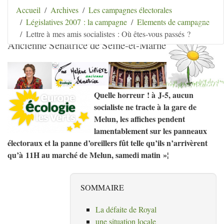
Aller au contenu
|
Aller au menu
|
Aller au menu
Accueil
Archives
Les campagnes électorales
secondaire
|
Aller à la recherche
Législatives 2007 : la campagne
Elements de campagne
Hélène Lipietz
Lettre à mes amis socialistes : Où êtes-vous passés ?
Ancienne Sénatrice de Seine-et-Marne
Quelle horreur
! à J-5, aucun
socialiste ne tracte à la gare de
Melun, les affiches pendent
lamentablement sur les panneaux
électoraux et la panne d’oreillers fût telle qu’ils n’arrivèrent
qu’à 11H au marché de Melun, samedi matin
»¦
SOMMAIRE
La défaite de Royal
une situation locale