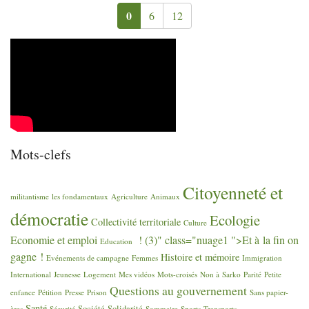
0
6
12
Mots-clefs
Citoyenneté et
militantisme
les fondamentaux
Agriculture
Animaux
démocratie
Ecologie
Collectivité territoriale
Culture
Economie et emploi
! (3)" class="nuage1 ">Et à la fin on
Education
gagne
!
Histoire et mémoire
Evénements de campagne
Femmes
Immigration
International
Jeunesse
Logement
Mes vidéos
Mots-croisés
Non à Sarko
Parité
Petite
Questions au gouvernement
enfance
Pétition
Presse
Prison
Sans papier-
Santé
Société
Solidarité
ères
Sécurité
Sommaire
Sports
Transports