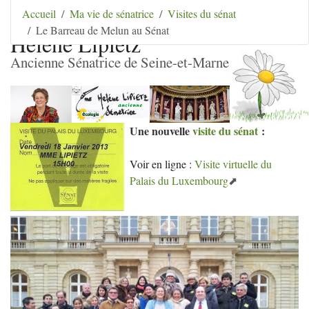
Aller au contenu
|
Aller au menu
|
Aller au menu
Accueil
Ma vie de sénatrice
Visites du sénat
secondaire
|
Aller à la recherche
Le Barreau de Melun au Sénat
Hélène Lipietz
Ancienne Sénatrice de Seine-et-Marne
Une nouvelle
visite du sénat
:
Voir en ligne :
Visite virtuelle du
Palais du Luxembourg