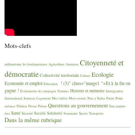
Mots-clefs
Citoyenneté et
militantisme
les fondamentaux
Agriculture
Animaux
démocratie
Ecologie
Collectivité territoriale
Culture
Economie et emploi
! (3)" class="nuage1 ">Et à la fin on
Education
gagne
!
Histoire et mémoire
Evénements de campagne
Femmes
Immigration
International
Jeunesse
Logement
Mes vidéos
Mots-croisés
Non à Sarko
Parité
Petite
Questions au gouvernement
enfance
Pétition
Presse
Prison
Sans papier-
Santé
Société
Solidarité
ères
Sécurité
Sommaire
Sports
Transports
Dans la même rubrique