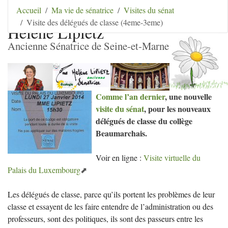
Aller au contenu
|
Aller au menu
|
Aller au menu
Accueil
Ma vie de sénatrice
Visites du sénat
secondaire
|
Aller à la recherche
Visite des délégués de classe (4eme-3eme)
Hélène Lipietz
Ancienne Sénatrice de Seine-et-Marne
Comme l’an dernier
, une nouvelle
visite du sénat
, pour les nouveaux
délégués de classe du collège
Beaumarchais.
Voir en ligne :
Visite virtuelle du
Palais du Luxembourg
Les délégués de classe, parce qu’ils portent les problèmes de leur
classe et essayent de les faire entendre de l’administration ou des
professeurs, sont des politiques, ils sont des passeurs entre les