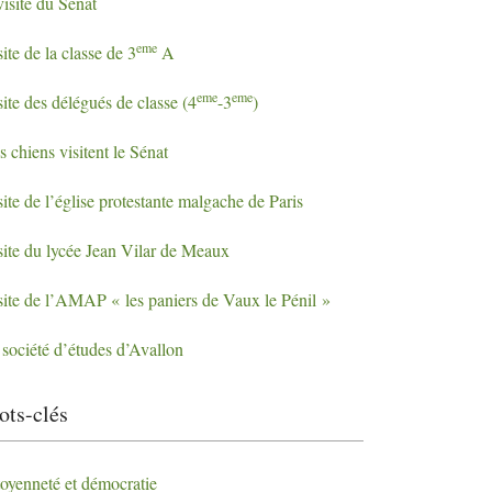
visite du Sénat
eme
ite de la classe de 3
A
eme
eme
ite des délégués de classe (4
-3
)
 chiens visitent le Sénat
ite de l’église protestante malgache de Paris
site du lycée Jean Vilar de Meaux
ite de l’
AMAP
«
les paniers de Vaux le Pénil
»
 société d’études d’Avallon
ts-clés
toyenneté et démocratie