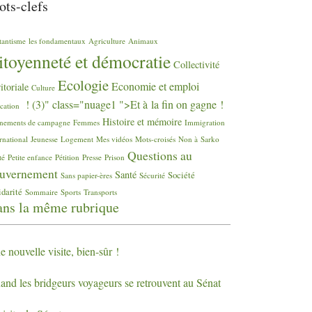
ts-clefs
tantisme
les fondamentaux
Agriculture
Animaux
itoyenneté et démocratie
Collectivité
Ecologie
Economie et emploi
ritoriale
Culture
! (3)" class="nuage1 ">Et à la fin on gagne
!
cation
Histoire et mémoire
nements de campagne
Femmes
Immigration
rnational
Jeunesse
Logement
Mes vidéos
Mots-croisés
Non à Sarko
Questions au
té
Petite enfance
Pétition
Presse
Prison
uvernement
Santé
Société
Sans papier-ères
Sécurité
idarité
Sommaire
Sports
Transports
ns la même rubrique
 nouvelle visite, bien-sûr
!
and les bridgeurs voyageurs se retrouvent au Sénat