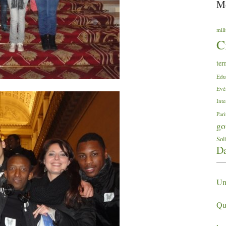
Mo
mili
C
ter
Edu
Evé
Inte
Pari
go
Sol
Da
Une
Qu