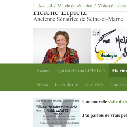
Aller au contenu
|
Aller au menu
|
Aller au menu se
Accueil
Ma vie de sénatrice
Visites du sénat
Hélène Lipietz
Ancienne Sénatrice de Seine-et-Marne
Ma vie 
Accueil
Qui est Hélène
LIPIETZ
?
Presse
Éclats de rire
Jeux Verts
Une vie a
Une nouvelle
visite du 
J’ai parfois de vrais pe