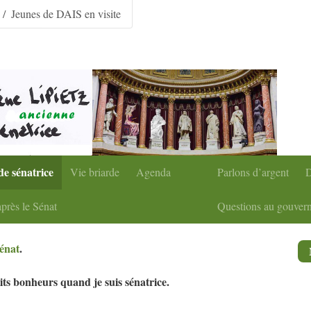
condaire
|
Aller à la recherche
Jeunes de DAIS en visite
de sénatrice
Vie briarde
Agenda
Parlons d’argent
D
près le Sénat
Questions au gouver
sénat
.
tits bonheurs quand je suis sénatrice.