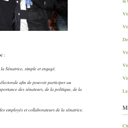
la 
Vis
Vis
Des
Vis
e :
Vi
 la Sénatrice, simple et engagé.
Vis
électorale afin de pouvoir participer au
importance des sénateurs, de la politique, de la
La
Mo
des employés et collaborateurs de la sénatrice.
Ci