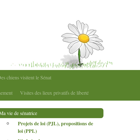
es chiens visitent le Sénat
nement
Visites des lieux privatifs de liberté
Ma vie de sénatrice
Projets de loi (
PJL
), propositions de
loi (
PPL
)