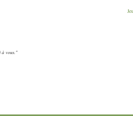
Je
i à vous."