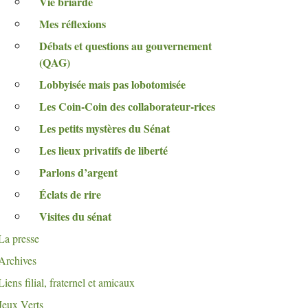
Vie briarde
Mes réflexions
Débats et questions au gouvernement
(
QAG
)
Lobbyisée mais pas lobotomisée
Les Coin-Coin des collaborateur-rices
Les petits mystères du Sénat
Les lieux privatifs de liberté
Parlons d’argent
Éclats de rire
Visites du sénat
La presse
Archives
Liens filial, fraternel et amicaux
Jeux Verts