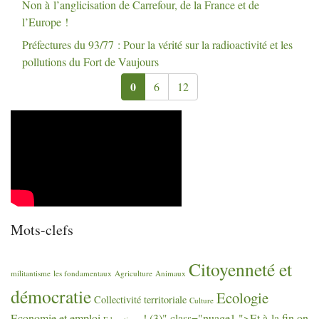
Non à l’anglicisation de Carrefour, de la France et de
l’Europe
!
Préfectures du 93/77 : Pour la vérité sur la radioactivité et les
pollutions du Fort de Vaujours
0
6
12
Mots-clefs
Citoyenneté et
militantisme
les fondamentaux
Agriculture
Animaux
démocratie
Ecologie
Collectivité territoriale
Culture
Economie et emploi
! (3)" class="nuage1 ">Et à la fin on