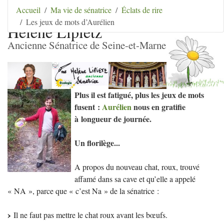
Aller au contenu
|
Aller au menu
|
Aller au menu
Accueil
Ma vie de sénatrice
Éclats de rire
secondaire
|
Aller à la recherche
Les jeux de mots d’Aurélien
Hélène Lipietz
Ancienne Sénatrice de Seine-et-Marne
Plus il est fatigué, plus les jeux de mots
fusent :
Aurélien
nous en gratifie
à longueur de journée.
Un florilège...
A propos du nouveau chat, roux, trouvé
affamé dans sa cave et qu’elle a appelé
«
NA
», parce que «
c’est Na
» de la sénatrice :
Il ne faut pas mettre le chat roux avant les bœufs.