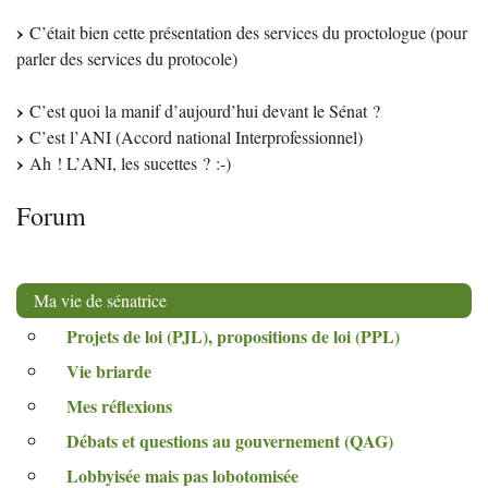
C’était bien cette présentation des services du proctologue (pour
parler des services du protocole)
C’est quoi la manif d’aujourd’hui devant le Sénat
?
C’est l’
ANI
(Accord national Interprofessionnel)
Ah
! L’
ANI
, les sucettes
? :-)
Forum
Ma vie de sénatrice
Projets de loi (
PJL
), propositions de loi (
PPL
)
Vie briarde
Mes réflexions
Débats et questions au gouvernement (
QAG
)
Lobbyisée mais pas lobotomisée