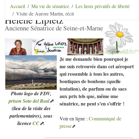
Aller au contenu
|
Aller au menu
|
Aller au menu
Accueil
Ma vie de sénatrice
Les lieux privatifs de liberté
secondaire
|
Aller à la recherche
Visite de Aurore Martin, récit
Hélène Lipietz
Ancienne Sénatrice de Seine-et-Marne
Je me demande bien pourquoi je
me suis retrouvée dans cet aéroport
qui ressemble à tous les autres,
boutiques de bonbons (quelle
tentation), de parfum ou de sacs
Photo logo de
FDV
,
aux prix tels que, même une
prison Soto del Real
sénatrice, ne peut s’en s’offrir
!
(lieu de la visite des
parlementaires), sous
Voir en ligne :
Communiqué de
licence
CC
.
presse