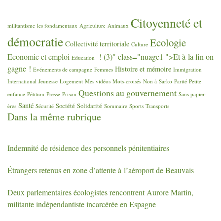
Citoyenneté et
militantisme
les fondamentaux
Agriculture
Animaux
démocratie
Ecologie
Collectivité territoriale
Culture
Economie et emploi
! (3)" class="nuage1 ">Et à la fin on
Education
gagne
!
Histoire et mémoire
Evénements de campagne
Femmes
Immigration
International
Jeunesse
Logement
Mes vidéos
Mots-croisés
Non à Sarko
Parité
Petite
Questions au gouvernement
enfance
Pétition
Presse
Prison
Sans papier-
Santé
Société
Solidarité
ères
Sécurité
Sommaire
Sports
Transports
Dans la même rubrique
Indemnité de résidence des personnels pénitentiaires
Étrangers retenus en zone d’attente à l’aéroport de Beauvais
Deux parlementaires écologistes rencontrent Aurore Martin,
militante indépendantiste incarcérée en Espagne