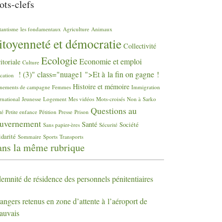
ts-clefs
tantisme
les fondamentaux
Agriculture
Animaux
itoyenneté et démocratie
Collectivité
Ecologie
Economie et emploi
ritoriale
Culture
! (3)" class="nuage1 ">Et à la fin on gagne
!
cation
Histoire et mémoire
nements de campagne
Femmes
Immigration
rnational
Jeunesse
Logement
Mes vidéos
Mots-croisés
Non à Sarko
Questions au
té
Petite enfance
Pétition
Presse
Prison
uvernement
Santé
Société
Sans papier-ères
Sécurité
idarité
Sommaire
Sports
Transports
ns la même rubrique
emnité de résidence des personnels pénitentiaires
angers retenus en zone d’attente à l’aéroport de
auvais