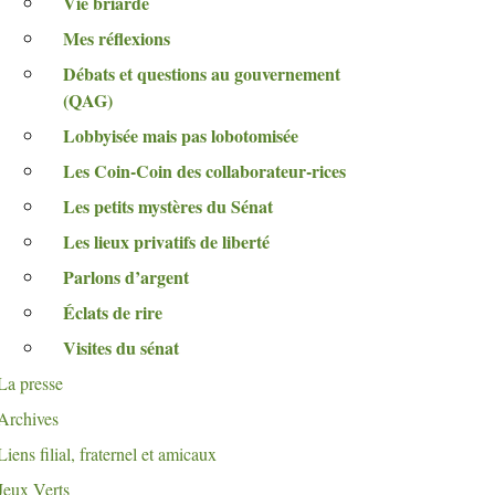
Vie briarde
Mes réflexions
Débats et questions au gouvernement
(
QAG
)
Lobbyisée mais pas lobotomisée
Les Coin-Coin des collaborateur-rices
Les petits mystères du Sénat
Les lieux privatifs de liberté
Parlons d’argent
Éclats de rire
Visites du sénat
La presse
Archives
Liens filial, fraternel et amicaux
Jeux Verts