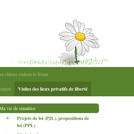
es chiens visitent le Sénat
Visites des lieux privatifs de liberté
nement
Ma vie de sénatrice
Projets de loi (
PJL
), propositions de
loi (
PPL
)