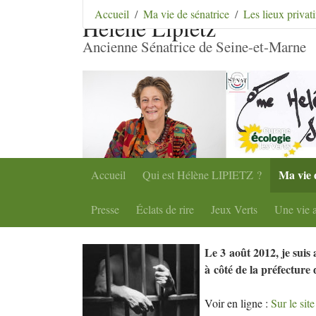
Aller au contenu
|
Aller au menu
|
Aller au menu se
Accueil
Ma vie de sénatrice
Les lieux privati
Hélène Lipietz
Ancienne Sénatrice de Seine-et-Marne
Ma vie 
Accueil
Qui est Hélène
LIPIETZ
?
Presse
Éclats de rire
Jeux Verts
Une vie a
Le 3 août 2012, je suis a
à côté de la préfecture
Voir en ligne :
Sur le sit