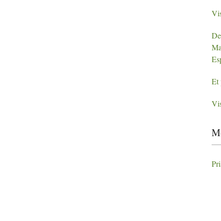
Vis
De
Mar
Es
Et
Vis
Mo
Pr