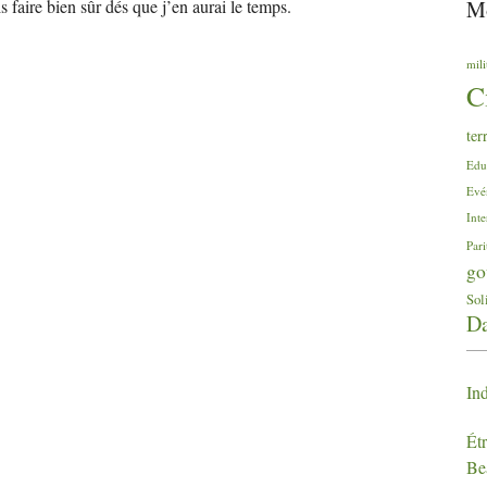
Mo
s faire bien sûr dés que j’en aurai le temps.
mili
C
ter
Edu
Evé
Inte
Pari
go
Sol
Da
Ind
Étr
Be