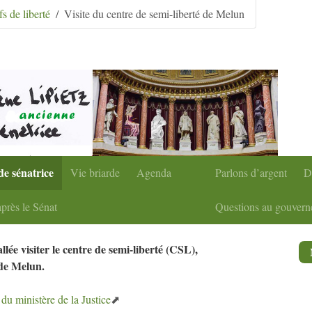
condaire
|
Aller à la recherche
fs de liberté
Visite du centre de semi-liberté de Melun
de sénatrice
Vie briarde
Agenda
Parlons d’argent
D
près le Sénat
Questions au gouver
llée visiter le centre de semi-liberté (
CSL
),
 de Melun.
e du ministère de la Justice