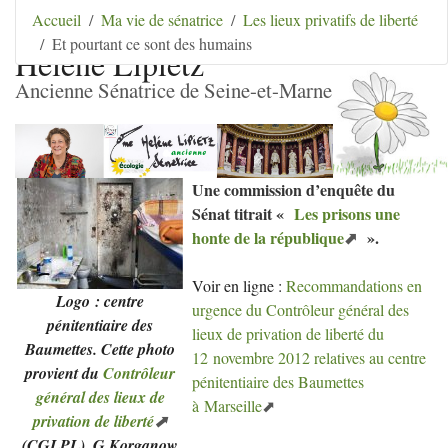
Aller au contenu
|
Aller au menu
|
Aller au menu
Accueil
Ma vie de sénatrice
Les lieux privatifs de liberté
secondaire
|
Aller à la recherche
Et pourtant ce sont des humains
Hélène Lipietz
Ancienne Sénatrice de Seine-et-Marne
Une commission d’enquête du
Sénat titrait «
Les prisons une
honte de la république
».
Voir en ligne :
Recommandations en
Logo : centre
urgence du Contrôleur général des
pénitentiaire des
lieux de privation de liberté du
Baumettes. Cette photo
12 novembre 2012 relatives au centre
provient du
Contrôleur
pénitentiaire des Baumettes
général des lieux de
à Marseille
privation de liberté
(
CGLPL
). G.Korganow