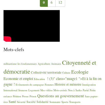
0
6
12
Mots-clefs
Citoyenneté et
militantisme
les fondamentaux
Agriculture
Animaux
démocratie
Ecologie
Collectivité territoriale
Culture
Economie et emploi
! (3)" class="nuage1 ">Et à la fin on
Education
gagne
!
Histoire et mémoire
Evénements de campagne
Femmes
Immigration
International
Jeunesse
Logement
Mes vidéos
Mots-croisés
Non à Sarko
Parité
Petite
Questions au gouvernement
enfance
Pétition
Presse
Prison
Sans papier-
Santé
Société
Solidarité
ères
Sécurité
Sommaire
Sports
Transports