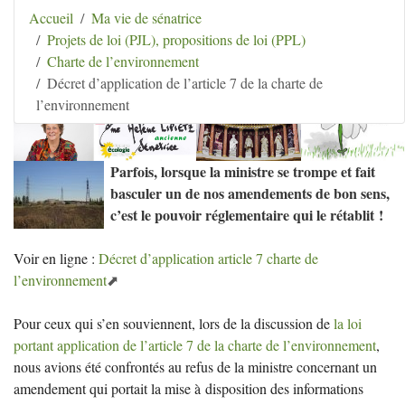
Aller au contenu
|
Aller au menu
|
Aller au menu
Accueil
Ma vie de sénatrice
secondaire
|
Aller à la recherche
Projets de loi (PJL), propositions de loi (PPL)
Hélène Lipietz
Charte de l’environnement
Ancienne Sénatrice de Seine-et-Marne
Décret d’application de l’article 7 de la charte de
l’environnement
Parfois, lorsque la ministre se trompe et fait
basculer un de nos amendements de bon sens,
c’est le pouvoir réglementaire qui le rétablit
!
Voir en ligne :
Décret d’application article 7 charte de
l’environnement
Pour ceux qui s’en souviennent, lors de la discussion de
la loi
portant application de l’article 7 de la charte de l’environnement
,
nous avions été confrontés au refus de la ministre concernant un
amendement qui portait la mise à disposition des informations