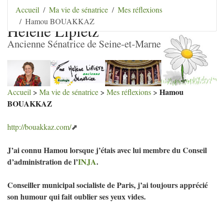
Aller au contenu
|
Aller au menu
|
Aller au menu
Accueil
Ma vie de sénatrice
Mes réflexions
secondaire
|
Aller à la recherche
Hamou BOUAKKAZ
Hélène Lipietz
Ancienne Sénatrice de Seine-et-Marne
Hamou
Accueil
>
Ma vie de sénatrice
>
Mes réflexions
>
BOUAKKAZ
http://bouakkaz.com/
J’ai connu Hamou lorsque j’étais avec lui membre du Conseil
d’administration de l’
INJA
.
Conseiller municipal socialiste de Paris, j’ai toujours apprécié
son humour qui fait oublier ses yeux vides.