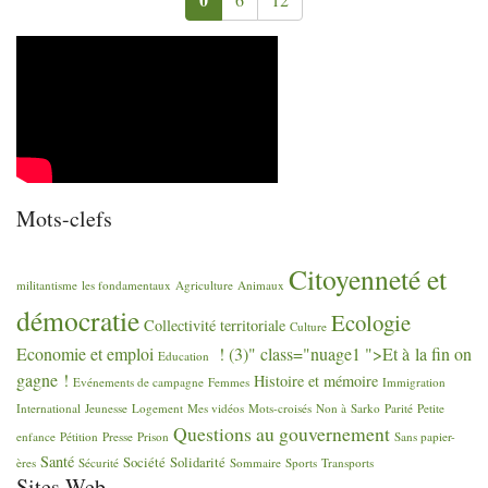
Mots-clefs
Citoyenneté et
militantisme
les fondamentaux
Agriculture
Animaux
démocratie
Ecologie
Collectivité territoriale
Culture
Economie et emploi
! (3)" class="nuage1 ">Et à la fin on
Education
gagne
!
Histoire et mémoire
Evénements de campagne
Femmes
Immigration
International
Jeunesse
Logement
Mes vidéos
Mots-croisés
Non à Sarko
Parité
Petite
Questions au gouvernement
enfance
Pétition
Presse
Prison
Sans papier-
Santé
Société
Solidarité
ères
Sécurité
Sommaire
Sports
Transports
Sites Web