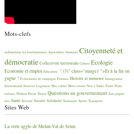
Mots-clefs
Citoyenneté et
militantisme
les fondamentaux
Agriculture
Animaux
démocratie
Ecologie
Collectivité territoriale
Culture
Economie et emploi
! (3)" class="nuage1 ">Et à la fin on
Education
gagne
!
Histoire et mémoire
Evénements de campagne
Femmes
Immigration
International
Jeunesse
Logement
Mes vidéos
Mots-croisés
Non à Sarko
Parité
Petite
Questions au gouvernement
enfance
Pétition
Presse
Prison
Sans papier-
Santé
Société
Solidarité
ères
Sécurité
Sommaire
Sports
Transports
Sites Web
La verte agglo de Melun-Val de Seine