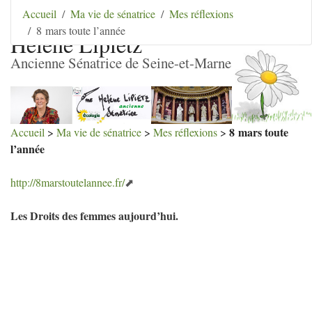
Aller au contenu
|
Aller au menu
|
Aller au menu
Accueil
Ma vie de sénatrice
Mes réflexions
secondaire
|
Aller à la recherche
8 mars toute l’année
Hélène Lipietz
Ancienne Sénatrice de Seine-et-Marne
8 mars toute
Accueil
>
Ma vie de sénatrice
>
Mes réflexions
>
l’année
http://8marstoutelannee.fr/
Les Droits des femmes aujourd’hui.