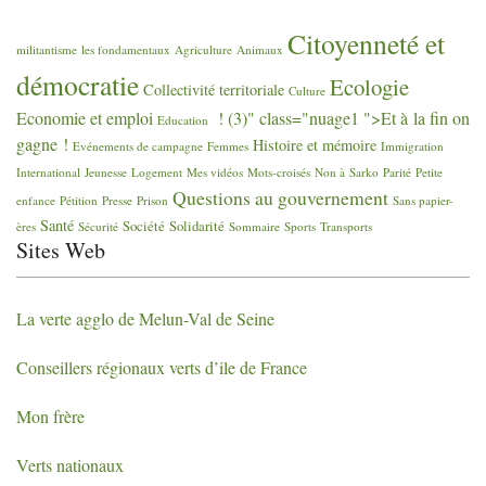
Citoyenneté et
militantisme
les fondamentaux
Agriculture
Animaux
démocratie
Ecologie
Collectivité territoriale
Culture
Economie et emploi
! (3)" class="nuage1 ">Et à la fin on
Education
gagne
!
Histoire et mémoire
Evénements de campagne
Femmes
Immigration
International
Jeunesse
Logement
Mes vidéos
Mots-croisés
Non à Sarko
Parité
Petite
Questions au gouvernement
enfance
Pétition
Presse
Prison
Sans papier-
Santé
Société
Solidarité
ères
Sécurité
Sommaire
Sports
Transports
Sites Web
La verte agglo de Melun-Val de Seine
Conseillers régionaux verts d’ile de France
Mon frère
Verts nationaux