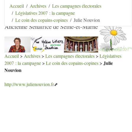
Aller au contenu
|
Aller au menu
|
Aller au menu
Accueil
Archives
Les campagnes électorales
secondaire
|
Aller à la recherche
Législatives 2007 : la campagne
Hélène Lipietz
Le coin des copains-copines
Julie Nouvion
Ancienne Sénatrice de Seine-et-Marne
Accueil
>
Archives
>
Les campagnes électorales
>
Législatives
Julie
2007 : la campagne
>
Le coin des copains-copines
>
Nouvion
http://www.julienouvion.fr