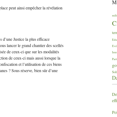
Mo
 place peut ainsi empêcher la révélation
mili
C
ter
 d’une Justice la plus efficace
Edu
ous lancer le grand chantier des scellés
Evé
tisée de ceux-ci que sur les modalités
Inte
ction de ceux-ci mais aussi lorsque la
Pari
nfiscation et l’utilisation de ces biens
go
uanes
? Sous réserve, bien sûr d’une
Sol
Da
Des
eff
Po