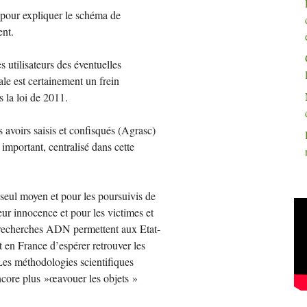
pour expliquer le schéma de
ent.
s utilisateurs des éventuelles
ale est certainement un frein
s la loi de 2011.
 avoirs saisis et confisqués (Agrasc)
 important, centralisé dans cette
e seul moyen et pour les poursuivis de
eur innocence et pour les victimes et
s recherches
ADN
permettent aux Etat-
en France d’espérer retrouver les
Les méthodologies scientifiques
ncore plus
»œavouer les objets
»