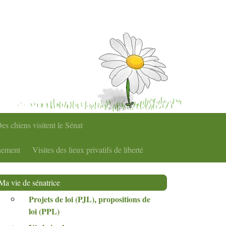
es chiens visitent le Sénat
nement
Visites des lieux privatifs de liberté
Ma vie de sénatrice
Projets de loi (
PJL
), propositions de
loi (
PPL
)