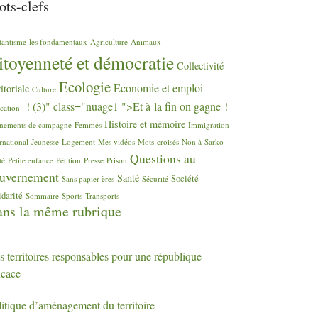
ts-clefs
tantisme
les fondamentaux
Agriculture
Animaux
itoyenneté et démocratie
Collectivité
Ecologie
Economie et emploi
ritoriale
Culture
! (3)" class="nuage1 ">Et à la fin on gagne
!
cation
Histoire et mémoire
nements de campagne
Femmes
Immigration
rnational
Jeunesse
Logement
Mes vidéos
Mots-croisés
Non à Sarko
Questions au
té
Petite enfance
Pétition
Presse
Prison
uvernement
Santé
Société
Sans papier-ères
Sécurité
idarité
Sommaire
Sports
Transports
ns la même rubrique
 territoires responsables pour une république
icace
litique d’aménagement du territoire