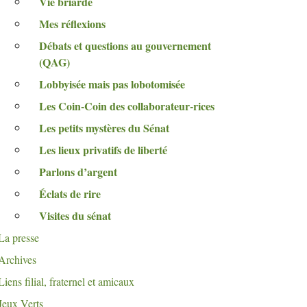
Vie briarde
Mes réflexions
Débats et questions au gouvernement
(
QAG
)
Lobbyisée mais pas lobotomisée
Les Coin-Coin des collaborateur-rices
Les petits mystères du Sénat
Les lieux privatifs de liberté
Parlons d’argent
Éclats de rire
Visites du sénat
La presse
Archives
Liens filial, fraternel et amicaux
Jeux Verts