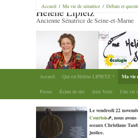
Aller au contenu
|
Aller au menu
|
Aller au menu se
Accueil
Ma vie de sénatrice
Débats et ques
Hélène Lipietz
Ancienne Sénatrice de Seine-et-Marne
Ma vie 
Accueil
Qui est Hélène
LIPIETZ
?
Presse
Éclats de rire
Jeux Verts
Une vie a
Le vendredi 22 novembr
Courtois
, nous avons
sceaux Christiane Taubi
justice.