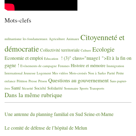
Mots-clefs
Citoyenneté et
militantisme
les fondamentaux
Agriculture
Animaux
démocratie
Ecologie
Collectivité territoriale
Culture
Economie et emploi
! (3)" class="nuage1 ">Et à la fin on
Education
gagne
!
Histoire et mémoire
Evénements de campagne
Femmes
Immigration
International
Jeunesse
Logement
Mes vidéos
Mots-croisés
Non à Sarko
Parité
Petite
Questions au gouvernement
enfance
Pétition
Presse
Prison
Sans papier-
Santé
Société
Solidarité
ères
Sécurité
Sommaire
Sports
Transports
Dans la même rubrique
Une antenne du planning familial en Sud Seine-et-Marne
Le comité de défense de l’hôpital de Melun