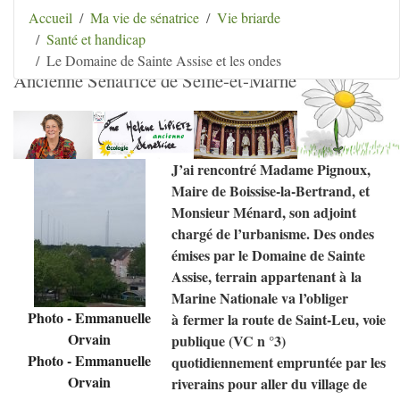
Aller au contenu
|
Aller au menu
|
Aller au menu
Accueil
Ma vie de sénatrice
Vie briarde
secondaire
|
Aller à la recherche
Santé et handicap
Hélène Lipietz
Le Domaine de Sainte Assise et les ondes
Ancienne Sénatrice de Seine-et-Marne
J’ai rencontré Madame Pignoux,
Maire de Boissise-la-Bertrand, et
Monsieur Ménard, son adjoint
chargé de l’urbanisme. Des ondes
émises par le Domaine de Sainte
Assise, terrain appartenant à la
Marine Nationale va l’obliger
Photo - Emmanuelle
à fermer la route de Saint-Leu, voie
Orvain
publique (
VC
n °3)
Photo - Emmanuelle
quotidiennement empruntée par les
Orvain
riverains pour aller du village de