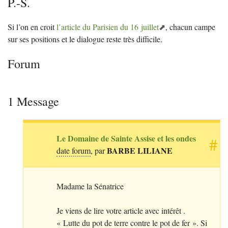
P.-S.
Si l’on en croit
l’article du Parisien du 16 juillet
, chacun campe
sur ses positions et le dialogue reste très difficile.
Forum
1 Message
Le Domaine de Sainte Assise et les ondes
#
BARBE
LILIANE
date forum
, par
Madame la Sénatrice
Je viens de lire votre article avec intérêt .
«
Lutte du pot de terre contre le pot de fer
». Si