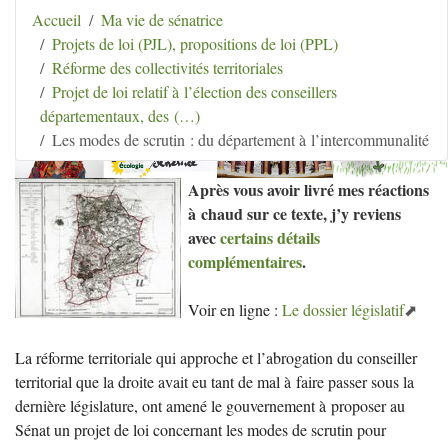
Aller au contenu
|
Aller au menu
|
Aller au menu
Accueil
Ma vie de sénatrice
secondaire
|
Aller à la recherche
Projets de loi (PJL), propositions de loi (PPL)
Hélène Lipietz
Réforme des collectivités territoriales
Ancienne Sénatrice de Seine-et-Marne
Projet de loi relatif à l’élection des conseillers
départementaux, des (…)
Les modes de scrutin : du département à l’intercommunalité
Après vous avoir livré mes réactions
à chaud sur ce texte, j’y reviens
avec
certains détails
complémentaires
.
Voir en ligne :
Le dossier législatif
La réforme territoriale qui approche et l’abrogation du conseiller
territorial que la droite avait eu tant de mal à faire passer sous la
dernière législature, ont amené le gouvernement à proposer au
Sénat un projet de loi concernant les modes de scrutin pour