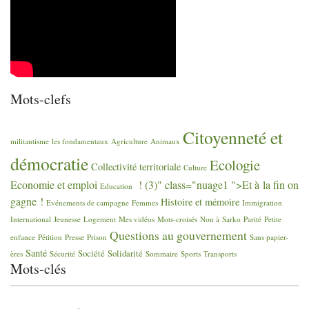
Mots-clefs
Citoyenneté et
militantisme
les fondamentaux
Agriculture
Animaux
démocratie
Ecologie
Collectivité territoriale
Culture
Economie et emploi
! (3)" class="nuage1 ">Et à la fin on
Education
gagne
!
Histoire et mémoire
Evénements de campagne
Femmes
Immigration
International
Jeunesse
Logement
Mes vidéos
Mots-croisés
Non à Sarko
Parité
Petite
Questions au gouvernement
enfance
Pétition
Presse
Prison
Sans papier-
Santé
Société
Solidarité
ères
Sécurité
Sommaire
Sports
Transports
Mots-clés