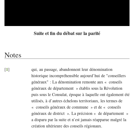
Suite et fin du débat sur la parité
Notes
1
[
]
qui, au passage, abandonnent leur dénomination
historique incompréhensible aujourd’hui de "conseillers
généraux" : La dénomination remonte aux «
conseils
généraux de département
» établis sous la Révolution
puis sous le Consulat, époque à laquelle ont également été
utilisés, à d’autres échelons territoriaux, les termes de
«
conseils généraux de commune
» et de «
conseils
généraux de district
». La précision «
de département
»
a disparu par la suite et n’est jamais réapparue malgré la
création ultérieure des conseils régionaux.