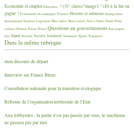
Economie et emploi
! (3)" class="nuage1 ">Et à la fin on
Education
gagne
!
Histoire et mémoire
Evénements de campagne
Femmes
Immigration
International
Jeunesse
Logement
Mes vidéos
Mots-croisés
Non à Sarko
Parité
Petite
Questions au gouvernement
enfance
Pétition
Presse
Prison
Sans papier-
Santé
Société
Solidarité
ères
Sécurité
Sommaire
Sports
Transports
Dans la même rubrique
mon discours de départ
Interview sur France Bleue
Consultation nationale pour la transition écologique
Réforme de l’organisation territoriale de l’Etat
Aux lobbyistes : la parité n’est pas passée par vous, le machisme
ne passera pas par moi