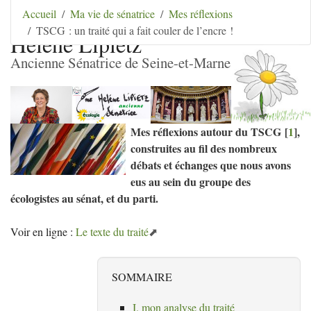
Aller au contenu
|
Aller au menu
|
Aller au menu
Accueil
Ma vie de sénatrice
Mes réflexions
secondaire
|
Aller à la recherche
TSCG : un traité qui a fait couler de l’encre !
Hélène Lipietz
Ancienne Sénatrice de Seine-et-Marne
Mes réflexions autour du
TSCG
[
1
]
,
construites au fil des nombreux
débats et échanges que nous avons
eus au sein du groupe des
écologistes au sénat, et du parti.
Voir en ligne :
Le texte du traité
SOMMAIRE
I. mon analyse du traité