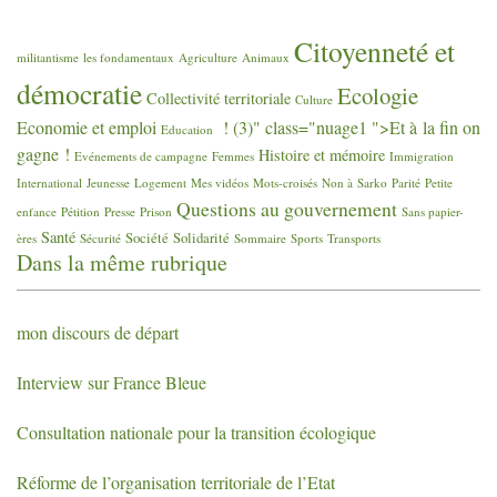
Citoyenneté et
militantisme
les fondamentaux
Agriculture
Animaux
démocratie
Ecologie
Collectivité territoriale
Culture
Economie et emploi
! (3)" class="nuage1 ">Et à la fin on
Education
gagne
!
Histoire et mémoire
Evénements de campagne
Femmes
Immigration
International
Jeunesse
Logement
Mes vidéos
Mots-croisés
Non à Sarko
Parité
Petite
Questions au gouvernement
enfance
Pétition
Presse
Prison
Sans papier-
Santé
Société
Solidarité
ères
Sécurité
Sommaire
Sports
Transports
Dans la même rubrique
mon discours de départ
Interview sur France Bleue
Consultation nationale pour la transition écologique
Réforme de l’organisation territoriale de l’Etat