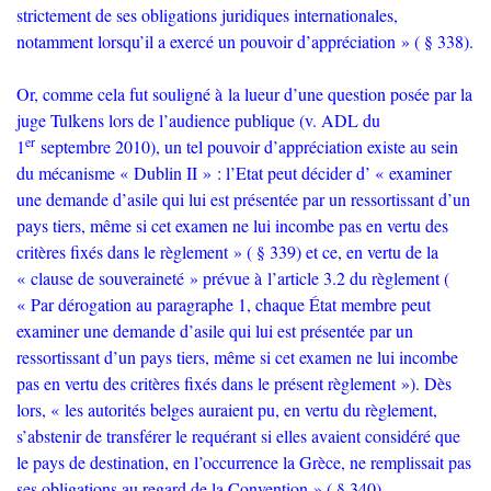
strictement de ses obligations juridiques internationales,
notamment lorsqu’il a exercé un pouvoir d’appréciation
» ( § 338).
Or, comme cela fut souligné à la lueur d’une question posée par la
juge Tulkens lors de l’audience publique (v.
ADL
du
er
1
septembre 2010), un tel pouvoir d’appréciation existe au sein
du mécanisme «
Dublin
II
» : l’Etat peut décider d’ «
examiner
une demande d’asile qui lui est présentée par un ressortissant d’un
pays tiers, même si cet examen ne lui incombe pas en vertu des
critères fixés dans le règlement
» ( § 339) et ce, en vertu de la
«
clause de souveraineté
» prévue à l’article 3.2 du règlement (
«
Par dérogation au paragraphe 1, chaque État membre peut
examiner une demande d’asile qui lui est présentée par un
ressortissant d’un pays tiers, même si cet examen ne lui incombe
pas en vertu des critères fixés dans le présent règlement
»). Dès
lors, «
les autorités belges auraient pu, en vertu du règlement,
s’abstenir de transférer le requérant si elles avaient considéré que
le pays de destination, en l’occurrence la Grèce, ne remplissait pas
ses obligations au regard de la Convention
» ( § 340).