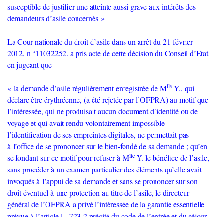
susceptible de justifier une atteinte aussi grave aux intérêts des
demandeurs d’asile concernés
»
La Cour nationale du droit d’asile dans un arrêt du 21 février
2012, n °11032252. a pris acte de cette décision du Conseil d’Etat
en jugeant que
lle
«
la demande d’asile régulièrement enregistrée de M
Y., qui
déclare être érythréenne, (a été rejetée par l’
OFPRA
) au motif que
l’intéressée, qui ne produisait aucun document d’identité ou de
voyage et qui avait rendu volontairement impossible
l’identification de ses empreintes digitales, ne permettait pas
à l’office de se prononcer sur le bien-fondé de sa demande
; qu’en
lle
se fondant sur ce motif pour refuser à M
Y. le bénéfice de l’asile,
sans procéder à un examen particulier des éléments qu’elle avait
invoqués à l’appui de sa demande et sans se prononcer sur son
droit éventuel à une protection au titre de l’asile, le directeur
général de l’
OFPRA
a privé l’intéressée de la garantie essentielle
prévue à l’article L. 723-2 précité du code de l’entrée et du séjour