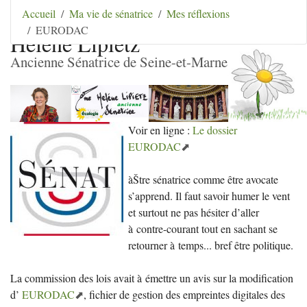
Aller au contenu
|
Aller au menu
|
Aller au menu
Accueil
Ma vie de sénatrice
Mes réflexions
secondaire
|
Aller à la recherche
EURODAC
Hélène Lipietz
Ancienne Sénatrice de Seine-et-Marne
Voir en ligne :
Le dossier
EURODAC
àŠtre sénatrice comme être avocate
s’apprend. Il faut savoir humer le vent
et surtout ne pas hésiter d’aller
à contre-courant tout en sachant se
retourner à temps... bref être politique.
La commission des lois avait à émettre un avis sur la modification
d’
EURODAC
, fichier de gestion des empreintes digitales des