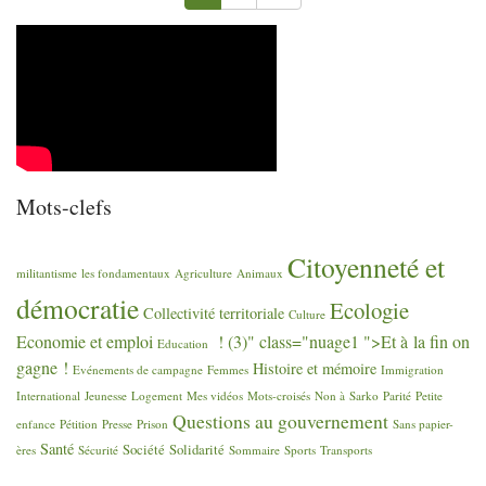
Mots-clefs
Citoyenneté et
militantisme
les fondamentaux
Agriculture
Animaux
démocratie
Ecologie
Collectivité territoriale
Culture
Economie et emploi
! (3)" class="nuage1 ">Et à la fin on
Education
gagne
!
Histoire et mémoire
Evénements de campagne
Femmes
Immigration
International
Jeunesse
Logement
Mes vidéos
Mots-croisés
Non à Sarko
Parité
Petite
Questions au gouvernement
enfance
Pétition
Presse
Prison
Sans papier-
Santé
Société
Solidarité
ères
Sécurité
Sommaire
Sports
Transports