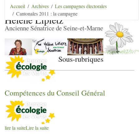
Aller au contenu
|
Aller au menu
|
Aller au menu
Accueil
Archives
Les campagnes électorales
secondaire
|
Aller à la recherche
Cantonales 2011 : la campagne
Hélène Lipietz
Ancienne Sénatrice de Seine-et-Marne
Sous-rubriques
Compétences du Conseil Général
lire la suite
Lire la suite