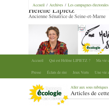
Aller au contenu
|
Aller au menu
|
Aller au menu se
Accueil
Archives
Les campagnes électorales
Hélène Lipietz
Ancienne Sénatrice de Seine-et-Marne
Accueil
Qui est Hélène
LIPIETZ
?
Ma vie d
Presse
Éclats de rire
Jeux Verts
Une vie a
Aller aux sous rubriques
Articles de cett