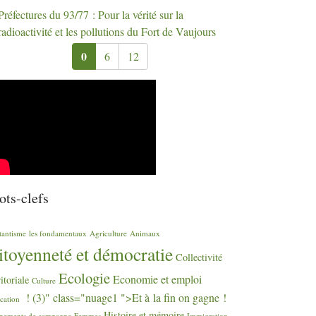
Préfectures du 93/77 : Pour la vérité sur la
radioactivité et les pollutions du Fort de Vaujours
0
6
12
ts-clefs
tantisme
les fondamentaux
Agriculture
Animaux
itoyenneté et démocratie
Collectivité
Ecologie
Economie et emploi
ritoriale
Culture
! (3)" class="nuage1 ">Et à la fin on gagne
!
cation
Histoire et mémoire
nements de campagne
Femmes
Immigration