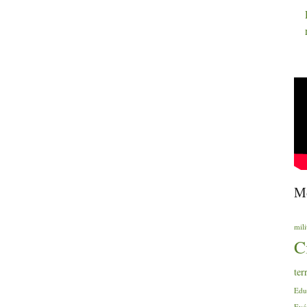
Mo
mili
C
ter
Edu
Evé