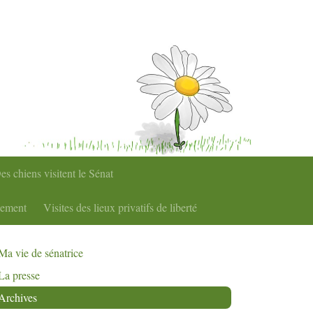
es chiens visitent le Sénat
nement
Visites des lieux privatifs de liberté
Ma vie de sénatrice
La presse
Archives