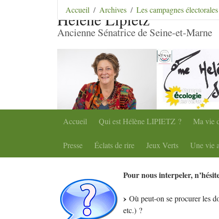
Aller au contenu
|
Aller au menu
|
Aller au menu se
Accueil
Archives
Les campagnes électorales
Hélène Lipietz
Ancienne Sénatrice de Seine-et-Marne
Accueil
Qui est Hélène
LIPIETZ
?
Ma vie d
Presse
Éclats de rire
Jeux Verts
Une vie a
Pour nous interpeler, n’hési
Où peut-on se procurer les do
etc.)
?