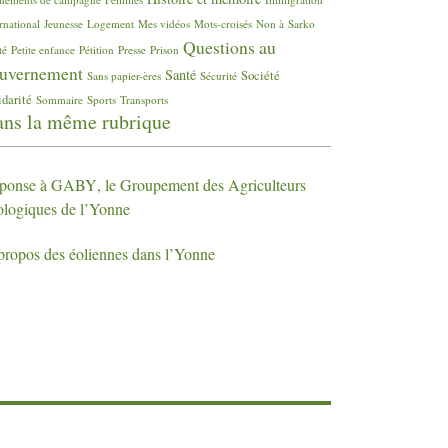
rnational
Jeunesse
Logement
Mes vidéos
Mots-croisés
Non à Sarko
Questions au
té
Petite enfance
Pétition
Presse
Prison
uvernement
Santé
Société
Sans papier-ères
Sécurité
idarité
Sommaire
Sports
Transports
ns la même rubrique
ponse à
GABY
, le Groupement des Agriculteurs
ologiques de l’Yonne
propos des éoliennes dans l’Yonne