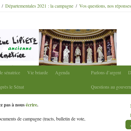
condaire
|
Aller à la recherche
Départementales 2021 : la campagne
Vos questions, nos réponses
e sénatrice
Vie briarde
Agenda
Parlons d’argent
D
près le Sénat
Questions au gouver
tez pas à nous
écrire
.
cuments de campagne (tracts, bulletin de vote,