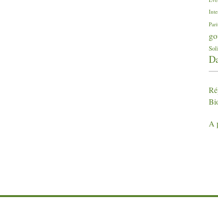
Inte
Pari
go
Sol
Da
Ré
Bi
A 