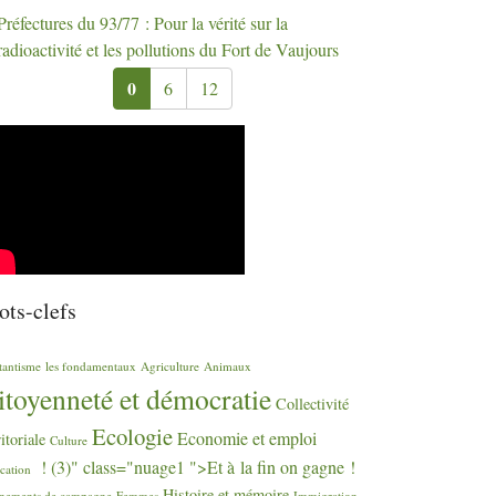
Préfectures du 93/77 : Pour la vérité sur la
radioactivité et les pollutions du Fort de Vaujours
0
6
12
ts-clefs
tantisme
les fondamentaux
Agriculture
Animaux
itoyenneté et démocratie
Collectivité
Ecologie
Economie et emploi
ritoriale
Culture
! (3)" class="nuage1 ">Et à la fin on gagne
!
cation
Histoire et mémoire
nements de campagne
Femmes
Immigration