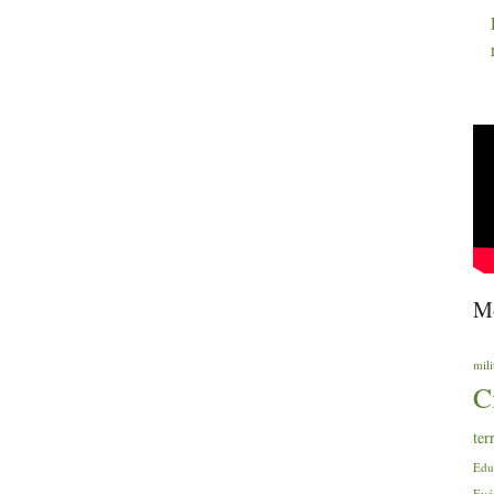
Mo
mili
C
ter
Edu
Evé