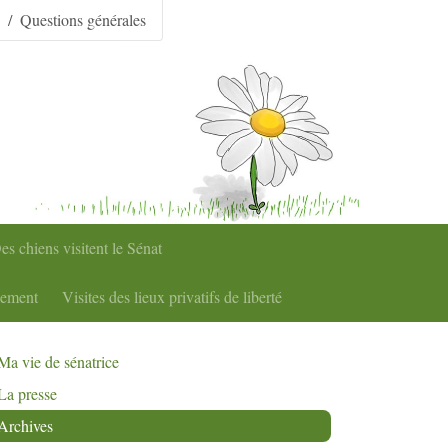
Questions générales
es chiens visitent le Sénat
nement
Visites des lieux privatifs de liberté
Ma vie de sénatrice
La presse
Archives