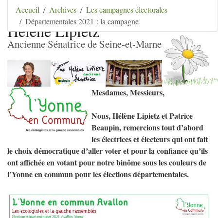
Aller au contenu
|
Aller au menu
|
Aller au menu
Accueil
Archives
Les campagnes électorales
secondaire
|
Aller à la recherche
Départementales 2021 : la campagne
Hélène Lipietz
Ancienne Sénatrice de Seine-et-Marne
Mesdames, Messieurs,
Nous, Hélène Lipietz et Patrice
Beaupin, remercions tout d’abord
les électrices et électeurs qui ont fait
le choix démocratique d’aller voter et pour la confiance qu’ils
ont affichée en votant pour notre binôme sous les couleurs de
l’Yonne en commun pour les élections départementales.