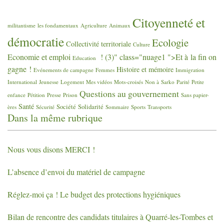
Citoyenneté et
militantisme
les fondamentaux
Agriculture
Animaux
démocratie
Ecologie
Collectivité territoriale
Culture
Economie et emploi
! (3)" class="nuage1 ">Et à la fin on
Education
gagne
!
Histoire et mémoire
Evénements de campagne
Femmes
Immigration
International
Jeunesse
Logement
Mes vidéos
Mots-croisés
Non à Sarko
Parité
Petite
Questions au gouvernement
enfance
Pétition
Presse
Prison
Sans papier-
Santé
Société
Solidarité
ères
Sécurité
Sommaire
Sports
Transports
Dans la même rubrique
Nous vous disons
MERCI
!
L’absence d’envoi du matériel de campagne
Réglez-moi ça
! Le budget des protections hygiéniques
Bilan de rencontre des candidats titulaires à Quarré-les-Tombes et