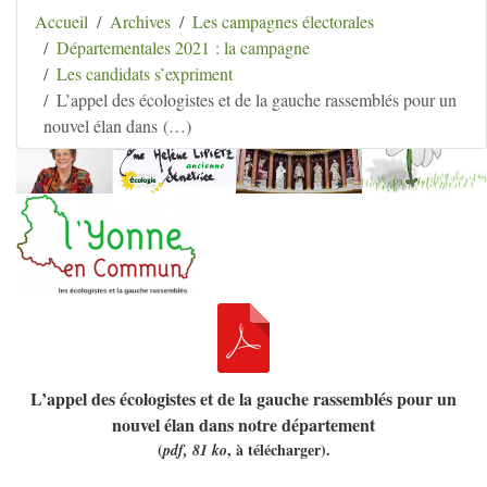
Aller au contenu
|
Aller au menu
|
Aller au menu
Accueil
Archives
Les campagnes électorales
secondaire
|
Aller à la recherche
Départementales 2021 : la campagne
Hélène Lipietz
Les candidats s’expriment
Ancienne Sénatrice de Seine-et-Marne
L’appel des écologistes et de la gauche rassemblés pour un
nouvel élan dans (…)
L’appel des écologistes et de la gauche rassemblés pour un
nouvel élan dans notre département
(
, à télécharger).
pdf, 81 ko