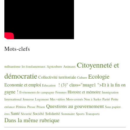
Mots-clefs
Citoyenneté et
militantisme
les fondamentaux
Agriculture
Animaux
démocratie
Ecologie
Collectivité territoriale
Culture
Economie et emploi
! (3)" class="nuage1 ">Et à la fin on
Education
gagne
!
Histoire et mémoire
Evénements de campagne
Femmes
Immigration
International
Jeunesse
Logement
Mes vidéos
Mots-croisés
Non à Sarko
Parité
Petite
Questions au gouvernement
enfance
Pétition
Presse
Prison
Sans papier-
Santé
Société
Solidarité
ères
Sécurité
Sommaire
Sports
Transports
Dans la même rubrique