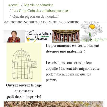
Aller au contenu
|
Aller au menu
|
Aller au menu
Accueil
Ma vie de sénatrice
secondaire
|
Aller à la recherche
Les Coin-Coin des collaborateur-rices
Hélène Lipietz
Qui, du pigeon ou de l’oeuf...?
Ancienne Sénatrice de Seine-et-Marne
La permanence est véritablement
devenue une maternité
!
Les oisillons sont sortis de leur
coquille
! Ils sont très mignons et se
portent bien, de même que les
parents.
Ouvrez ouvrez la cage
aux oiseaux
petit dessin improvisé