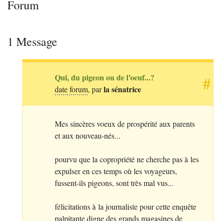
Forum
1 Message
Qui, du pigeon ou de l’oeuf...?
#
la sénatrice
date forum
, par
Mes sincères voeux de prospérité aux parents
et aux nouveau-nés...
pourvu que la copropriété ne cherche pas à les
expulser en ces temps où les voyageurs,
fussent-ils pigeons, sont très mal vus...
félicitations à la journaliste pour cette enquête
palpitante digne des grands magasines de