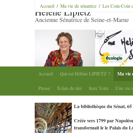
Aller au contenu
|
Aller au menu
|
Aller au menu se
Accueil
Ma vie de sénatrice
Les Coin-Coin de
Hélène Lipietz
Ancienne Sénatrice de Seine-et-Marne
Ma vie 
Accueil
Qui est Hélène
LIPIETZ
?
Presse
Éclats de rire
Jeux Verts
Une vie a
La bibliothèque du Sénat, 65 
Créée vers 1799 par Napoléo
transformait le le Palais du