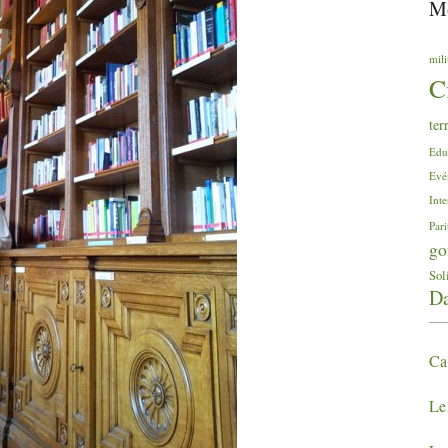
Mo
mili
C
ter
Edu
Evé
Inte
Pari
go
Sol
Da
Ca
Le