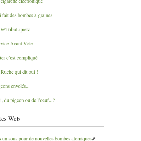
cigarette électronique
i fait des bombes à graines
 @TribuLipietz
rvice Avant Vote
ter c’est compliqué
 Ruche qui dit oui
!
eons envolés...
, du pigeon ou de l’oeuf...?
tes Web
s un sous pour de nouvelles bombes atomiques