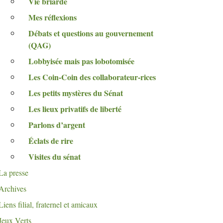
Vie briarde
Mes réflexions
Débats et questions au gouvernement
(
QAG
)
Lobbyisée mais pas lobotomisée
Les Coin-Coin des collaborateur-rices
Les petits mystères du Sénat
Les lieux privatifs de liberté
Parlons d’argent
Éclats de rire
Visites du sénat
La presse
Archives
Liens filial, fraternel et amicaux
Jeux Verts