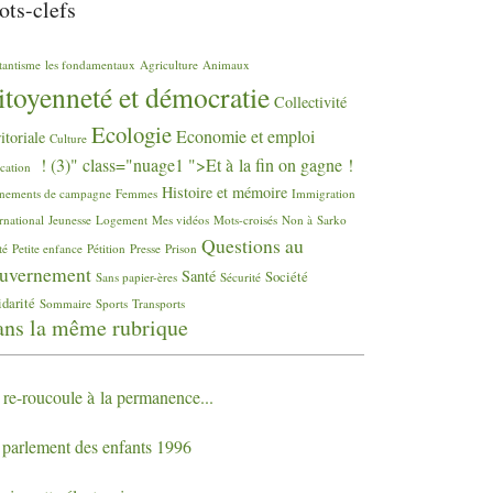
ts-clefs
tantisme
les fondamentaux
Agriculture
Animaux
itoyenneté et démocratie
Collectivité
Ecologie
Economie et emploi
ritoriale
Culture
! (3)" class="nuage1 ">Et à la fin on gagne
!
cation
Histoire et mémoire
nements de campagne
Femmes
Immigration
rnational
Jeunesse
Logement
Mes vidéos
Mots-croisés
Non à Sarko
Questions au
té
Petite enfance
Pétition
Presse
Prison
uvernement
Santé
Société
Sans papier-ères
Sécurité
idarité
Sommaire
Sports
Transports
ns la même rubrique
 re-roucoule à la permanence...
 parlement des enfants 1996