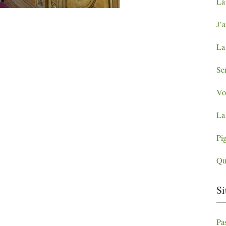
La 
J’a
La
Se
Vo
La
Pig
Qui
Si
Pa