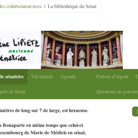
condaire
|
Aller à la recherche
s collaborateur-rices
La bibliothèque du Sénat
de sénatrice
Vie briarde
Agenda
Parlons d’argent
D
près le Sénat
Questions au gouver
mètres de long sur 7 de large, est luxueuse.
n Bonaparte en même temps que celui-ci
 Luxembourg de Marie de Médicis en sénat,