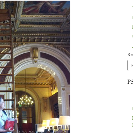
Re
Pé