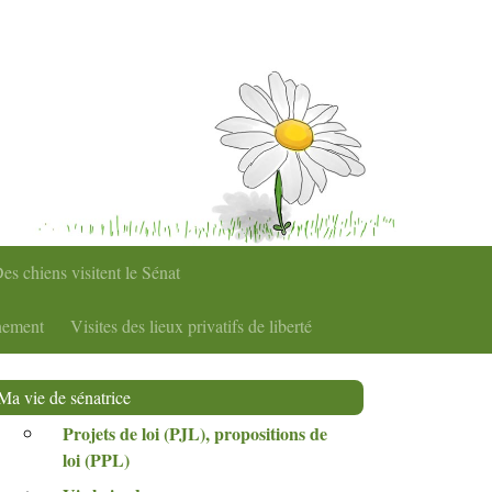
es chiens visitent le Sénat
nement
Visites des lieux privatifs de liberté
Ma vie de sénatrice
Projets de loi (
PJL
), propositions de
loi (
PPL
)