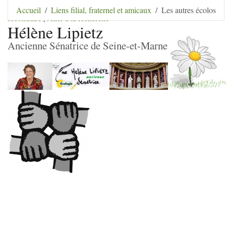
Aller au contenu
|
Aller au menu
|
Aller au menu
Accueil
Liens filial, fraternel et amicaux
Les autres écolos
secondaire
|
Aller à la recherche
Hélène Lipietz
Ancienne Sénatrice de Seine-et-Marne