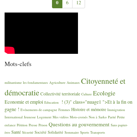
0
6
12
Mots-clefs
Citoyenneté et
militantisme
les fondamentaux
Agriculture
Animaux
démocratie
Ecologie
Collectivité territoriale
Culture
Economie et emploi
! (3)" class="nuage1 ">Et à la fin on
Education
gagne
!
Histoire et mémoire
Evénements de campagne
Femmes
Immigration
International
Jeunesse
Logement
Mes vidéos
Mots-croisés
Non à Sarko
Parité
Petite
Questions au gouvernement
enfance
Pétition
Presse
Prison
Sans papier-
Santé
Société
Solidarité
ères
Sécurité
Sommaire
Sports
Transports