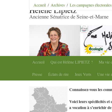
Aller au contenu
|
Aller au menu
|
Aller au menu se
Accueil
Archives
Les campagnes électorales
Hélène Lipietz
Ancienne Sénatrice de Seine-et-Marne
Accueil
Qui est Hélène
LIPIETZ
?
Ma vie d
Presse
Éclats de rire
Jeux Verts
Une vie a
Connaissez-vous les co
Voici leurs spécificités e
a vocation à s’enrichir d