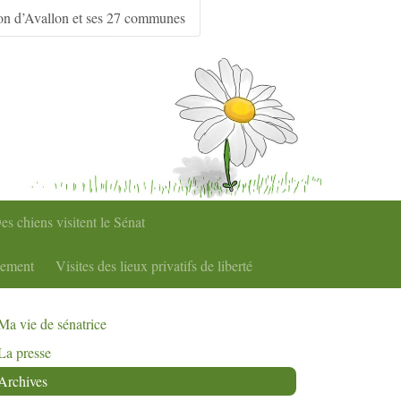
on d’Avallon et ses 27 communes
es chiens visitent le Sénat
nement
Visites des lieux privatifs de liberté
Ma vie de sénatrice
La presse
Archives