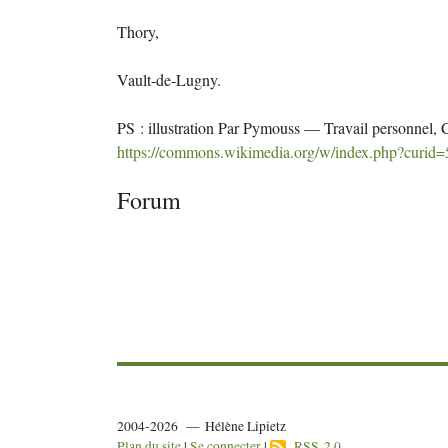
Thory,
Vault-de-Lugny.
PS
: illustration Par Pymouss — Travail personnel,
https://commons.wikimedia.org/w/index.php?curid
Forum
2004-2026 — Hélène Lipietz
Plan du site
|
Se connecter
|
RSS 2.0