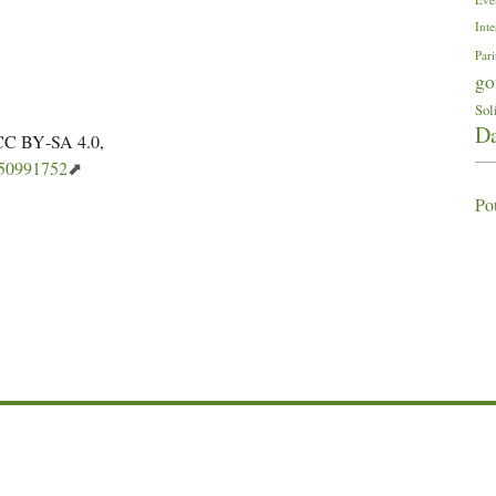
Inte
Pari
go
Sol
Da
CC
BY
-
SA
4.0,
=50991752
Po