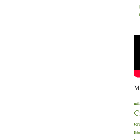
Mo
mili
C
ter
Edu
Evé