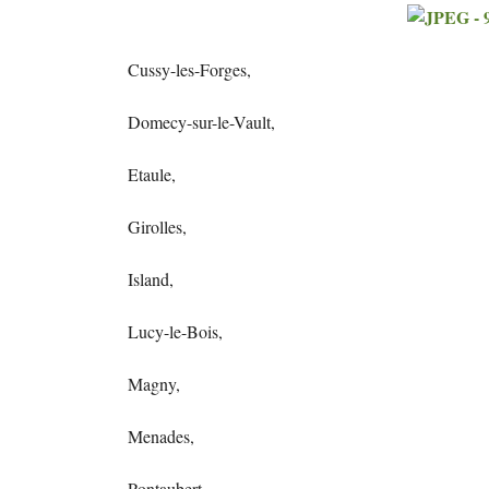
Cussy-les-Forges,
Domecy-sur-le-Vault,
Etaule,
Girolles,
Island,
Lucy-le-Bois,
Magny,
Menades,
Pontaubert,