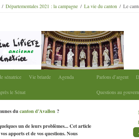
condaire
|
Aller à la recherche
Départementales 2021 : la campagne
La vie du canton
Le cant
e sénatrice
Vie briarde
Agenda
Parlons d’argent
D
près le Sénat
Questions au gouver
mmunes du
canton d’Avallon
?
t quelques un de leurs problèmes... Cet article
e vos apports et de vos questions. Nous