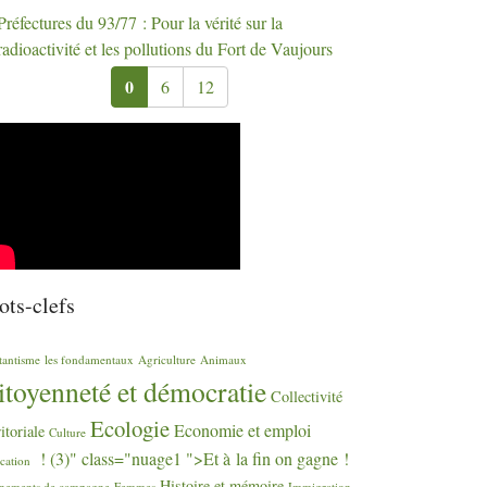
Préfectures du 93/77 : Pour la vérité sur la
radioactivité et les pollutions du Fort de Vaujours
0
6
12
ts-clefs
tantisme
les fondamentaux
Agriculture
Animaux
itoyenneté et démocratie
Collectivité
Ecologie
Economie et emploi
ritoriale
Culture
! (3)" class="nuage1 ">Et à la fin on gagne
!
cation
Histoire et mémoire
nements de campagne
Femmes
Immigration