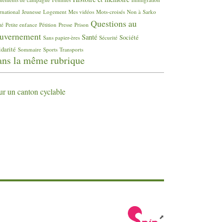
rnational
Jeunesse
Logement
Mes vidéos
Mots-croisés
Non à Sarko
Questions au
té
Petite enfance
Pétition
Presse
Prison
uvernement
Santé
Société
Sans papier-ères
Sécurité
idarité
Sommaire
Sports
Transports
ns la même rubrique
ur un canton cyclable