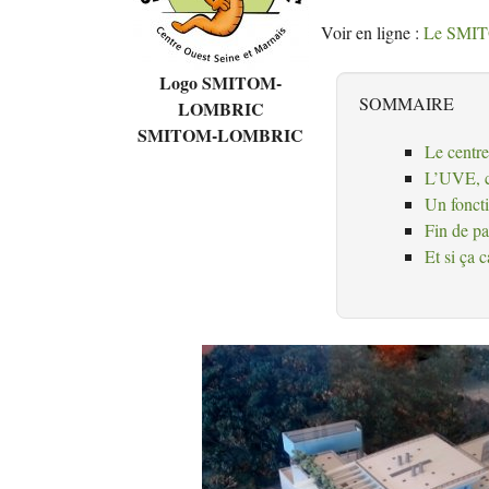
Voir en ligne :
Le
SMI
Logo
SMITOM
-
SOMMAIRE
LOMBRIC
SMITOM
-
LOMBRIC
Le centre 
L’
UVE
,
Un fonct
Fin de pa
Et si ça c