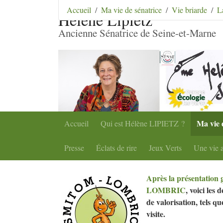
Aller au contenu
|
Aller au menu
|
Aller au menu se
Accueil
Ma vie de sénatrice
Vie briarde
L
Hélène Lipietz
Ancienne Sénatrice de Seine-et-Marne
Ma vie 
Accueil
Qui est Hélène
LIPIETZ
?
Presse
Éclats de rire
Jeux Verts
Une vie a
Après la présentation
LOMBRIC
, voici les 
de valorisation, tels q
visite.