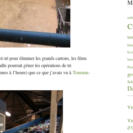
Mo
mili
C
ter
Edu
Evé
-tri pour éliminer les grands cartons, les films
Inte
ille pourrait gêner les opérations de tri
Pari
onnes à l’heure) que ce que j’avais vu à
Tournan-
go
Sol
Da
Vi
Vis
d’O