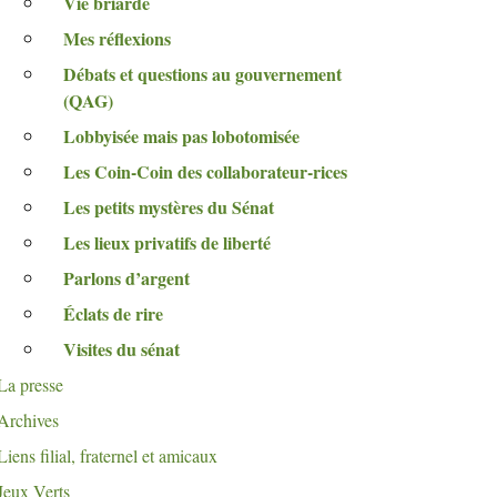
Vie briarde
Mes réflexions
Débats et questions au gouvernement
(
QAG
)
Lobbyisée mais pas lobotomisée
Les Coin-Coin des collaborateur-rices
Les petits mystères du Sénat
Les lieux privatifs de liberté
Parlons d’argent
Éclats de rire
Visites du sénat
La presse
Archives
Liens filial, fraternel et amicaux
Jeux Verts