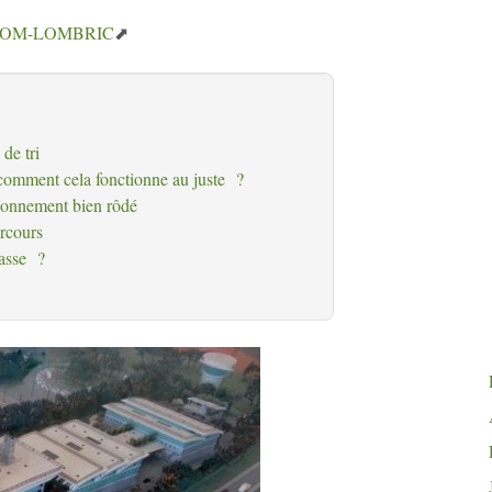
TOM
-
LOMBRIC
de tri
 comment cela fonctionne au juste
?
ionnement bien rôdé
rcours
asse
?