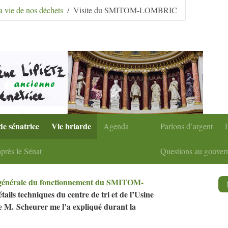
condaire
|
Aller à la recherche
a vie de nos déchets
Visite du SMITOM-LOMBRIC
de sénatrice
Vie briarde
Agenda
Parlons d’argent
près le Sénat
Questions au gouve
 générale du fonctionnement du
SMITOM
-
détails techniques du centre de tri et de l’Usine
ue M. Scheurer me l’a expliqué durant la