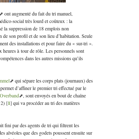
ont augmenté du fait du tri manuel,
dico-social très lourd et coûteux : la
iné la suppression de 18 emplois non
n de son profil et de son lieu d’habitation. Seule
nt des installations et pour faire du «
sur-tri
».
x heures à tour de rôle. Les personnels sont
 compétences dans les autres missions qu’ils
ommel
qui sépare les corps plats (journaux) des
 permet d’affiner le premier tri effectué par le
Overband
, sont envoyés en bout de chaîne
1
2)
[
]
qui va procéder au tri des matières
 fini par des agents de tri qui filtrent les
es alvéoles que des godets poussent ensuite sur