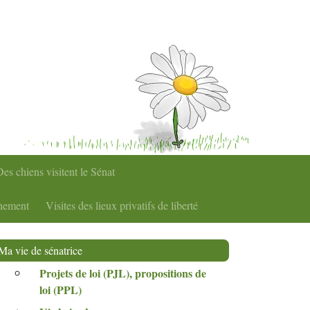
Des chiens visitent le Sénat
rnement
Visites des lieux privatifs de liberté
Ma vie de sénatrice
Projets de loi (
PJL
), propositions de
loi (
PPL
)