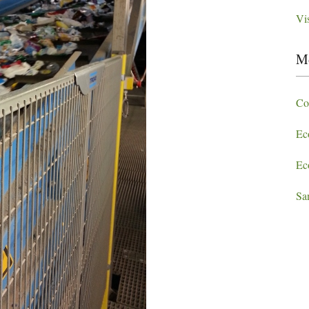
Vis
Mo
Col
Ec
Ec
Sa