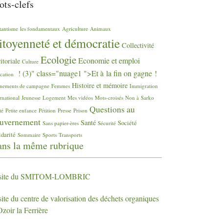
ts-clefs
tantisme
les fondamentaux
Agriculture
Animaux
itoyenneté et démocratie
Collectivité
Ecologie
Economie et emploi
ritoriale
Culture
! (3)" class="nuage1 ">Et à la fin on gagne
!
cation
Histoire et mémoire
nements de campagne
Femmes
Immigration
rnational
Jeunesse
Logement
Mes vidéos
Mots-croisés
Non à Sarko
Questions au
té
Petite enfance
Pétition
Presse
Prison
uvernement
Santé
Société
Sans papier-ères
Sécurité
idarité
Sommaire
Sports
Transports
ns la même rubrique
site du
SMITOM
-
LOMBRIC
ite du centre de valorisation des déchets organiques
zoir la Ferrière