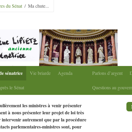
condaire
|
Aller à la recherche
res du Sénat
Ma chute...
de sénatrice
Vie briarde
Agenda
Parlons d’argent
D
près le Sénat
Questions au gouver
ulièrement les ministres à venir présenter
ent à nous présenter leur projet de loi très
 intervenir autrement que par la procédure
tacts parlementaires-ministres sont, pour