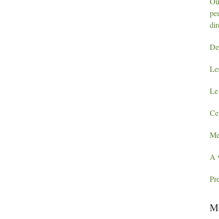
Où 
peu
dir
De
Les
Le
Cel
Me
A v
Pr
Mo