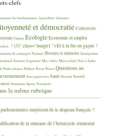
ts-clefs
tantisme
les fondamentaux
Agriculture
Animaux
itoyenneté et démocratie
Collectivité
Ecologie
Economie et emploi
ritoriale
Culture
! (3)" class="nuage1 ">Et à la fin on gagne
!
cation
Histoire et mémoire
nements de campagne
Femmes
Immigration
rnational
Jeunesse
Logement
Mes vidéos
Mots-croisés
Non à Sarko
Questions au
té
Petite enfance
Pétition
Presse
Prison
uvernement
Santé
Société
Sans papier-ères
Sécurité
idarité
Sommaire
Sports
Transports
ns la même rubrique
 parlementaires méprisent-ils le drapeau français
?
ification de la statuaire de l’hémicycle sénatorial