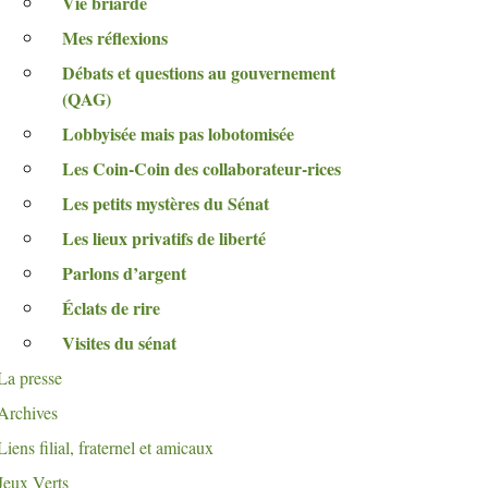
Vie briarde
Mes réflexions
Débats et questions au gouvernement
(
QAG
)
Lobbyisée mais pas lobotomisée
Les Coin-Coin des collaborateur-rices
Les petits mystères du Sénat
Les lieux privatifs de liberté
Parlons d’argent
Éclats de rire
Visites du sénat
La presse
Archives
Liens filial, fraternel et amicaux
Jeux Verts