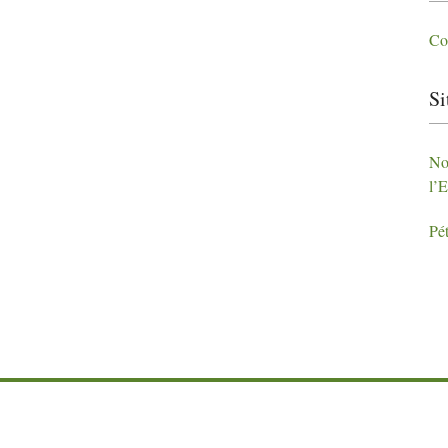
Col
Si
Non
l’
Pét