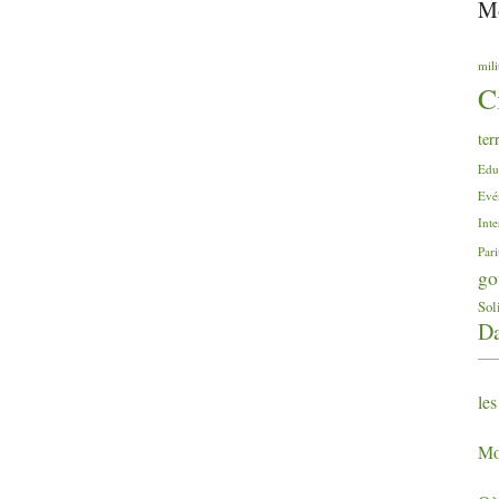
Mo
mili
C
ter
Edu
Evé
Inte
Pari
go
Sol
Da
les
Mod