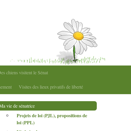
es chiens visitent le Sénat
nement
Visites des lieux privatifs de liberté
Ma vie de sénatrice
Projets de loi (
PJL
), propositions de
loi (
PPL
)