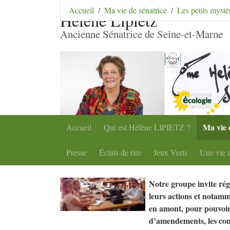
Aller au contenu
|
Aller au menu
|
Aller au menu se
Accueil
Ma vie de sénatrice
Les petits mystè
Hélène Lipietz
Ancienne Sénatrice de Seine-et-Marne
Ma vie 
Accueil
Qui est Hélène
LIPIETZ
?
Presse
Éclats de rire
Jeux Verts
Une vie a
Notre groupe invite rég
leurs actions et notamm
en amont, pour pouvoir
d’amendements, les con