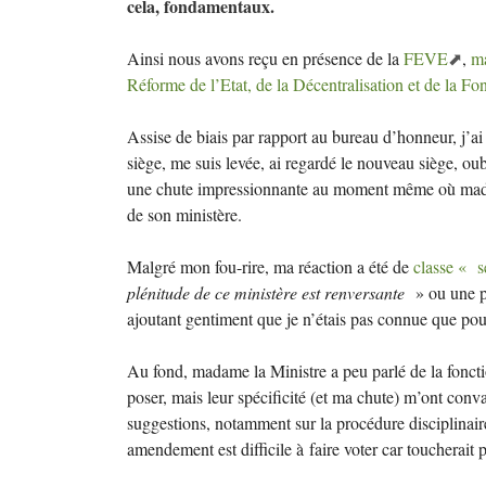
cela, fondamentaux.
Ainsi nous avons reçu en présence de la
FEVE
,
m
Réforme de l’Etat, de la Décentralisation et de la Fo
Assise de biais par rapport au bureau d’honneur, j’ai
siège, me suis levée, ai regardé le nouveau siège, oub
une chute impressionnante au moment même où madam
de son ministère.
Malgré mon fou-rire, ma réaction a été de
classe «
s
plénitude de ce ministère est renversante
» ou une p
ajoutant gentiment que je n’étais pas connue que pou
Au fond, madame la Ministre a peu parlé de la fonctio
poser, mais leur spécificité (et ma chute) m’ont conva
suggestions, notamment sur la procédure disciplinaire.
amendement est difficile à faire voter car toucherait p