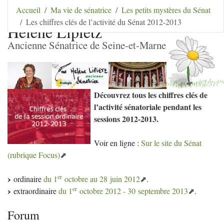
Aller au contenu
|
Aller au menu
|
Aller au menu
Accueil
Ma vie de sénatrice
Les petits mystères du Sénat
secondaire
|
Aller à la recherche
Les chiffres clés de l’activité du Sénat 2012-2013
Hélène Lipietz
Ancienne Sénatrice de Seine-et-Marne
Découvrez tous les chiffres clés de
l’activité sénatoriale pendant les
sessions 2012-2013.
Voir en ligne :
Sur le site du Sénat
(rubrique Focus)
er
ordinaire
du 1
octobre au 28 juin 2012
.
er
extraordinaire
du 1
octobre 2012 - 30 septembre 2013
.
Forum