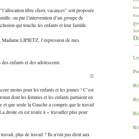
Inte
"l’allocation libre choix vacances" soit proposée
Pari
mille, ou par l’intervention d’un groupe de
go
xclusion qui touche les enfants et leur famille.
Sol
Da
éer, Madame
LIPIETZ
, l’expression de mes
Le
 des enfants et des adolescents
Po
Ré
ncore moins pour les enfants et les jeunes
! C’est
ronat dont les femmes et les enfants partaient en
Ré
he et que seule la Gauche a compris que le travail
 La droite en est restée à «
travailler plus pour
Ré
Ré
travail, plus de travail
? Ils n’ont pas droit aux