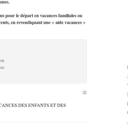
unes.
lus pour le départ en vacances familiales ou
escents, en revendiquant une «
aide vacances
»
ion
se
CANCES
DES
ENFANTS
ET
DES