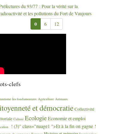
Préfectures du 93/77 : Pour la vérité sur la
radioactivité et les pollutions du Fort de Vaujours
0
6
12
ts-clefs
tantisme
les fondamentaux
Agriculture
Animaux
itoyenneté et démocratie
Collectivité
Ecologie
Economie et emploi
ritoriale
Culture
! (3)" class="nuage1 ">Et à la fin on gagne
!
cation
Histoire et mémoire
nements de campagne
Femmes
Immigration