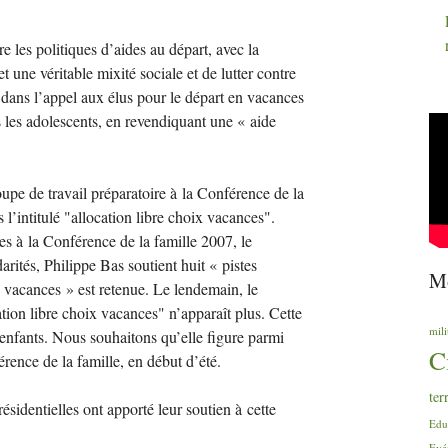
re les politiques d’aides au départ, avec la
et une véritable mixité sociale et de lutter contre
 dans l’appel aux élus pour le départ en vacances
us les adolescents, en revendiquant une «
aide
pe de travail préparatoire à la Conférence de la
 l’intitulé "allocation libre choix vacances".
es à la Conférence de la famille 2007, le
darités, Philippe Bas soutient huit «
pistes
Mo
x vacances
» est retenue. Le lendemain, le
cation libre choix vacances" n’apparaît plus. Cette
mili
enfants. Nous souhaitons qu’elle figure parmi
C
érence de la famille, en début d’été.
ter
ésidentielles ont apporté leur soutien à cette
Edu
Evé