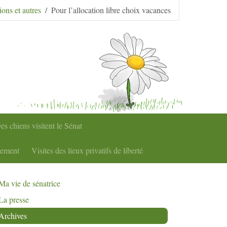
ons et autres
Pour l’allocation libre choix vacances
es chiens visitent le Sénat
nement
Visites des lieux privatifs de liberté
Ma vie de sénatrice
La presse
Archives