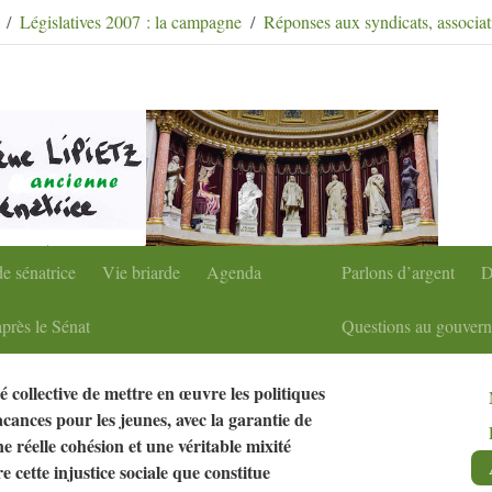
condaire
|
Aller à la recherche
Législatives 2007 : la campagne
Réponses aux syndicats, associati
e sénatrice
Vie briarde
Agenda
Parlons d’argent
D
près le Sénat
Questions au gouver
té collective de mettre en œuvre les politiques
cances pour les jeunes, avec la garantie de
ne réelle cohésion et une véritable mixité
re cette injustice sociale que constitue