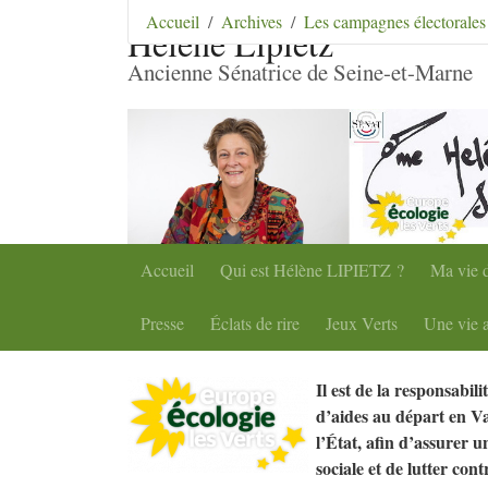
Aller au contenu
|
Aller au menu
|
Aller au menu se
Accueil
Archives
Les campagnes électorales
Hélène Lipietz
Ancienne Sénatrice de Seine-et-Marne
Accueil
Qui est Hélène
LIPIETZ
?
Ma vie d
Presse
Éclats de rire
Jeux Verts
Une vie a
Il est de la responsabili
d’aides au départ en Va
l’État, afin d’assurer u
sociale et de lutter cont