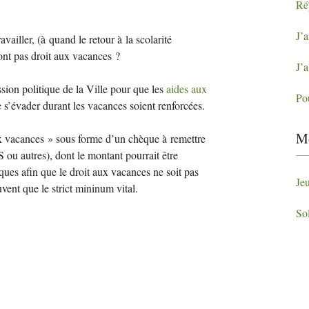
Ré
J’a
availler, (à quand le retour à la scolarité
n’ont pas droit aux vacances
?
J’a
sion politique de la Ville pour que les
aides aux
Po
 s’évader durant les vacances soient renforcées.
Mo
ix vacances
» sous forme d’un chèque à remettre
S
ou autres), dont le montant pourrait être
ques afin que le droit aux vacances ne soit pas
Je
uvent que le strict mininum vital.
Sol