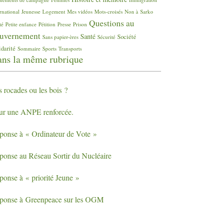
rnational
Jeunesse
Logement
Mes vidéos
Mots-croisés
Non à Sarko
Questions au
té
Petite enfance
Pétition
Presse
Prison
uvernement
Santé
Société
Sans papier-ères
Sécurité
idarité
Sommaire
Sports
Transports
ns la même rubrique
s rocades ou les bois
?
ur une
ANPE
renforcée.
ponse à «
Ordinateur de Vote
»
ponse au Réseau Sortir du Nucléaire
ponse à «
priorité Jeune
»
ponse à Greenpeace sur les
OGM