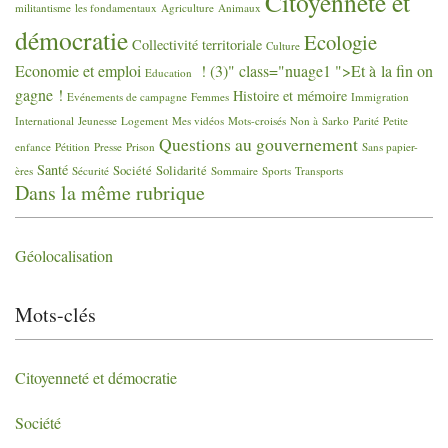
Citoyenneté et
militantisme
les fondamentaux
Agriculture
Animaux
démocratie
Ecologie
Collectivité territoriale
Culture
Economie et emploi
! (3)" class="nuage1 ">Et à la fin on
Education
gagne
!
Histoire et mémoire
Evénements de campagne
Femmes
Immigration
International
Jeunesse
Logement
Mes vidéos
Mots-croisés
Non à Sarko
Parité
Petite
Questions au gouvernement
enfance
Pétition
Presse
Prison
Sans papier-
Santé
Société
Solidarité
ères
Sécurité
Sommaire
Sports
Transports
Dans la même rubrique
Géolocalisation
Mots-clés
Citoyenneté et démocratie
Société