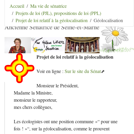
Aller au contenu
|
Aller au menu
|
Aller au menu
Accueil
Ma vie de sénatrice
secondaire
|
Aller à la recherche
Projets de loi (PJL), propositions de loi (PPL)
Hélène Lipietz
Projet de loi relatif à la géolocalisation
Géolocalisation
Ancienne Sénatrice de Seine-et-Marne
Projet de loi relatif à la géolocalisation
Voir en ligne :
Sur le site du Sénat
Monsieur le Président,
Madame la Ministre,
monsieur le rapporteur,
mes chers collègues,
Les écologistes ont une position commune
»“ pour une
fois
!
»“, sur la géolocalisation, comme le prouvent