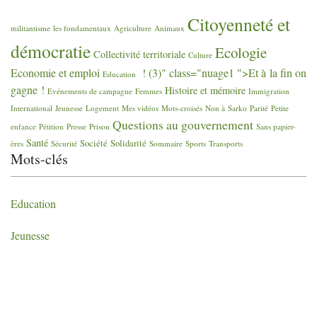
Citoyenneté et
militantisme
les fondamentaux
Agriculture
Animaux
démocratie
Ecologie
Collectivité territoriale
Culture
Economie et emploi
! (3)" class="nuage1 ">Et à la fin on
Education
gagne
!
Histoire et mémoire
Evénements de campagne
Femmes
Immigration
International
Jeunesse
Logement
Mes vidéos
Mots-croisés
Non à Sarko
Parité
Petite
Questions au gouvernement
enfance
Pétition
Presse
Prison
Sans papier-
Santé
Société
Solidarité
ères
Sécurité
Sommaire
Sports
Transports
Mots-clés
Education
Jeunesse