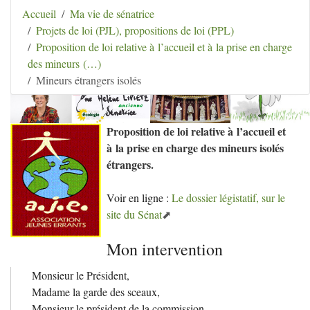
Aller au contenu
|
Aller au menu
|
Aller au menu
Accueil
Ma vie de sénatrice
secondaire
|
Aller à la recherche
Projets de loi (PJL), propositions de loi (PPL)
Hélène Lipietz
Proposition de loi relative à l’accueil et à la prise en charge
Ancienne Sénatrice de Seine-et-Marne
des mineurs (…)
Mineurs étrangers isolés
Proposition de loi relative à l’accueil et
à la prise en charge des mineurs isolés
étrangers.
Voir en ligne :
Le dossier légistatif, sur le
site du Sénat
Mon intervention
Monsieur le Président,
Madame la garde des sceaux,
Monsieur le président de la commission,