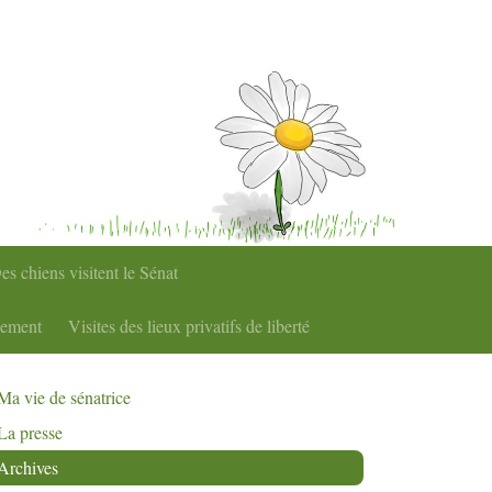
es chiens visitent le Sénat
nement
Visites des lieux privatifs de liberté
Ma vie de sénatrice
La presse
Archives