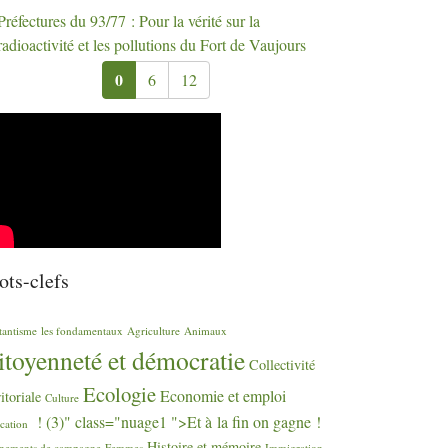
Préfectures du 93/77 : Pour la vérité sur la
radioactivité et les pollutions du Fort de Vaujours
0
6
12
ts-clefs
tantisme
les fondamentaux
Agriculture
Animaux
itoyenneté et démocratie
Collectivité
Ecologie
Economie et emploi
ritoriale
Culture
! (3)" class="nuage1 ">Et à la fin on gagne
!
cation
Histoire et mémoire
nements de campagne
Femmes
Immigration