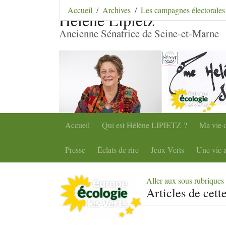
Aller au contenu
|
Aller au menu
|
Aller au menu se
Accueil
Archives
Les campagnes électorales
Hélène Lipietz
Ancienne Sénatrice de Seine-et-Marne
Accueil
Qui est Hélène
LIPIETZ
?
Ma vie d
Presse
Éclats de rire
Jeux Verts
Une vie a
Aller aux sous rubriques
Articles de cett