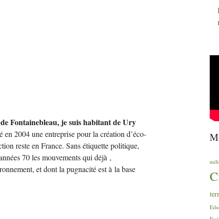
e de Fontainebleau, je suis habitant de Ury
é en 2004 une entreprise pour la création d’éco-
Mo
ction reste en France. Sans étiquette politique,
s années 70 les mouvements qui déjà ,
mili
ironnement, et dont la pugnacité est à la base
C
ter
Edu
Evé