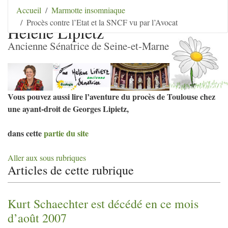
Aller au contenu
|
Aller au menu
|
Aller au menu
Accueil
Marmotte insomniaque
secondaire
|
Aller à la recherche
Procès contre l’Etat et la SNCF vu par l’Avocat
Hélène Lipietz
Ancienne Sénatrice de Seine-et-Marne
Vous pouvez aussi lire l’aventure du procès de Toulouse chez
une ayant-droit de Georges Lipietz,
dans cette
partie du site
Aller aux sous rubriques
Articles de cette rubrique
Kurt Schaechter est décédé en ce mois
d’août 2007