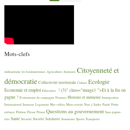
Mots-clefs
Citoyenneté et
militantisme
les fondamentaux
Agriculture
Animaux
démocratie
Ecologie
Collectivité territoriale
Culture
Economie et emploi
! (3)" class="nuage1 ">Et à la fin on
Education
gagne
!
Histoire et mémoire
Evénements de campagne
Femmes
Immigration
International
Jeunesse
Logement
Mes vidéos
Mots-croisés
Non à Sarko
Parité
Petite
Questions au gouvernement
enfance
Pétition
Presse
Prison
Sans papier-
Santé
Société
Solidarité
ères
Sécurité
Sommaire
Sports
Transports