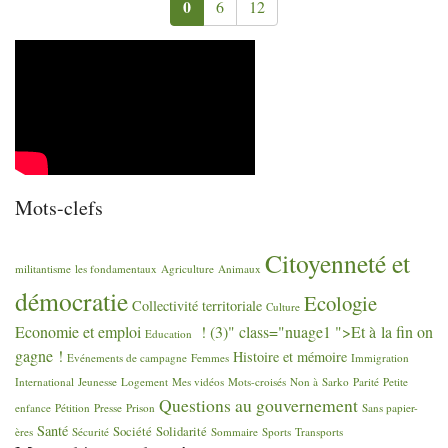
0
6
12
Mots-clefs
Citoyenneté et
militantisme
les fondamentaux
Agriculture
Animaux
démocratie
Ecologie
Collectivité territoriale
Culture
Economie et emploi
! (3)" class="nuage1 ">Et à la fin on
Education
gagne
!
Histoire et mémoire
Evénements de campagne
Femmes
Immigration
International
Jeunesse
Logement
Mes vidéos
Mots-croisés
Non à Sarko
Parité
Petite
Questions au gouvernement
enfance
Pétition
Presse
Prison
Sans papier-
Santé
Société
Solidarité
ères
Sécurité
Sommaire
Sports
Transports