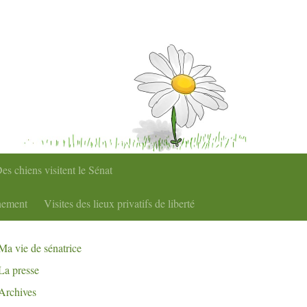
es chiens visitent le Sénat
nement
Visites des lieux privatifs de liberté
Ma vie de sénatrice
La presse
Archives