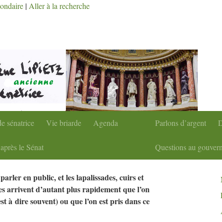
condaire
|
Aller à la recherche
e sénatrice
Vie briarde
Agenda
Parlons d’argent
D
après le Sénat
Questions au gouver
e parler en public, et les lapalissades, cuirs et
es arrivent d’autant plus rapidement que l’on
est à dire souvent) ou que l’on est pris dans ce