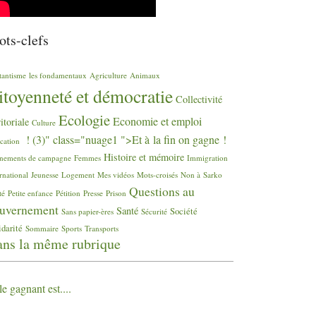
ts-clefs
tantisme
les fondamentaux
Agriculture
Animaux
itoyenneté et démocratie
Collectivité
Ecologie
Economie et emploi
ritoriale
Culture
! (3)" class="nuage1 ">Et à la fin on gagne
!
cation
Histoire et mémoire
nements de campagne
Femmes
Immigration
rnational
Jeunesse
Logement
Mes vidéos
Mots-croisés
Non à Sarko
Questions au
té
Petite enfance
Pétition
Presse
Prison
uvernement
Santé
Société
Sans papier-ères
Sécurité
idarité
Sommaire
Sports
Transports
ns la même rubrique
le gagnant est....