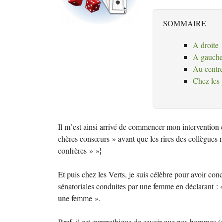
SOMMAIRE
A droite
A gauch
Au centr
Chez les 
Il m’est ainsi arrivé de commencer mon intervention 
chères consœurs
» avant que les rires des collègues
confrères
»
»¦
Et puis chez les Verts, je suis célèbre pour avoir c
sénatoriales conduites par une femme en déclarant : 
une femme
».
Bref, il est sympathique de savoir que nos hommes (