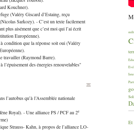
rnard Kouchner).
fuge (Valéry Giscard d’Estaing, reçu
Mo
 (Nicolas Sarkozy). - C’est un texte facilement
tant plus aisément que c’est moi qui l’ai écrit
mili
stitution Européenne).
C
à condition que la réponse soit oui (Valéry
n Européenne).
ter
e travailler (Raymond Barre).
Edu
n à l’épuisement des énergies renouvelables"
Evé
Inte
Pari
go
Sol
ans l’autobus qu’à l’Assemblée nationale
Da
e
lène Royal). - Une alliance
PS
/
PCF
au 2
yme)
Et 
ique Strauss- Kahn, à propos de l’alliance
LO
-