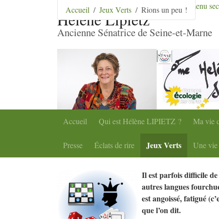
Aller au contenu
|
Aller au menu
|
Aller au menu se
Accueil
Jeux Verts
Rions un peu !
Hélène Lipietz
Ancienne Sénatrice de Seine-et-Marne
Accueil
Qui est Hélène
LIPIETZ
?
Ma vie d
Jeux Verts
Presse
Éclats de rire
Une vie 
Il est parfois difficile d
autres langues fourchu
est angoissé, fatigué (c’
que l’on dit.