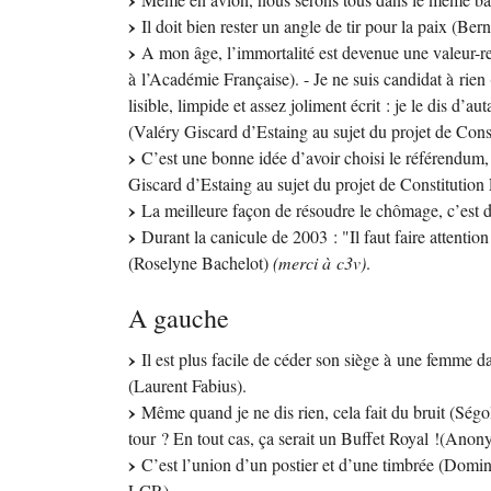
Il doit bien rester un angle de tir pour la paix (Be
A mon âge, l’immortalité est devenue une valeur-re
à l’Académie Française). - Je ne suis candidat à rien
lisible, limpide et assez joliment écrit : je le dis d’au
(Valéry Giscard d’Estaing au sujet du projet de Con
C’est une bonne idée d’avoir choisi le référendum, 
Giscard d’Estaing au sujet du projet de Constitutio
La meilleure façon de résoudre le chômage, c’est d
Durant la canicule de 2003 : "Il faut faire attentio
(Roselyne Bachelot)
(merci à c3v)
.
A gauche
Il est plus facile de céder son siège à une femme d
(Laurent Fabius).
Même quand je ne dis rien, cela fait du bruit (Ségo
tour
? En tout cas, ça serait un Buffet Royal
!(Anon
C’est l’union d’un postier et d’une timbrée (Domin
LCR
).