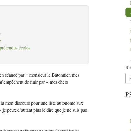
e
e
prétendus écolos
Re
en séance par «
monsieur le Bâtonnier, mes
 m’empêchent de finir par «
mes chers
Pé
onclu mon discours pour une liste autonome aux
«
je peux d’autant plus le dire que je ne suis pas
et femmes) politiques peuvent s’emmêler les