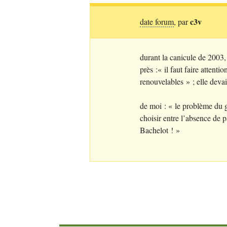
c3v
date forum
, par
durant la canicule de 2003,
près :«
il faut faire attent
renouvelables
»
; elle devai
de moi : «
le problème du g
choisir entre l’absence de p
Bachelot
!
»