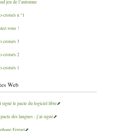
and jeu de l’automne
o-croisés n °1
stez-vous
!
o-croisés 3
o-croisés 2
o-croisés 1
tes Web
i signé le pacte du logiciel libre
pacte des langues - j’ai signé
éphane Ferrari