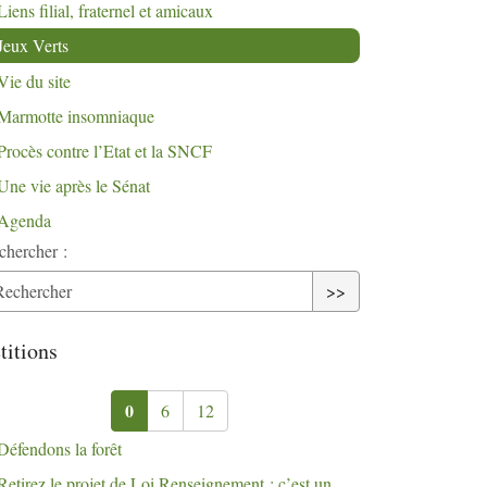
Liens filial, fraternel et amicaux
Jeux Verts
Vie du site
Marmotte insomniaque
Procès contre l’Etat et la
SNCF
Une vie après le Sénat
Agenda
chercher :
>>
titions
0
6
12
Défendons la forêt
Retirez le projet de Loi Renseignement : c’est un