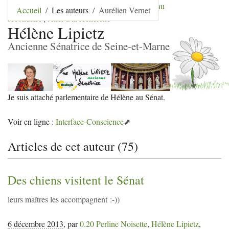
Aller au contenu
|
Aller au menu
|
Aller au menu
Accueil
Les auteurs
Aurélien Vernet
secondaire
|
Aller à la recherche
Hélène Lipietz
Ancienne Sénatrice de Seine-et-Marne
Je suis attaché parlementaire de Hélène au Sénat.
Voir en ligne :
Interface-Conscience
Articles de cet auteur (75)
Des chiens visitent le Sénat
leurs maîtres les accompagnent :-))
6 décembre 2013
,
par
0.20 Perline Noisette
,
Hélène Lipietz
,