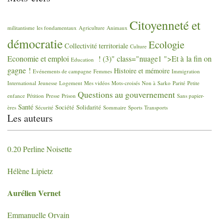
Citoyenneté et
militantisme
les fondamentaux
Agriculture
Animaux
démocratie
Ecologie
Collectivité territoriale
Culture
Economie et emploi
! (3)" class="nuage1 ">Et à la fin on
Education
gagne
!
Histoire et mémoire
Evénements de campagne
Femmes
Immigration
International
Jeunesse
Logement
Mes vidéos
Mots-croisés
Non à Sarko
Parité
Petite
Questions au gouvernement
enfance
Pétition
Presse
Prison
Sans papier-
Santé
Société
Solidarité
ères
Sécurité
Sommaire
Sports
Transports
Les auteurs
0.20 Perline Noisette
Hélène Lipietz
Aurélien Vernet
Emmanuelle Orvain